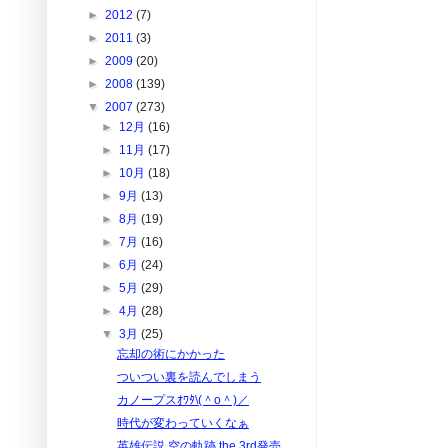
►
2012
(7)
►
2011
(3)
►
2009
(20)
►
2008
(139)
▼
2007
(273)
►
12月
(16)
►
11月
(17)
►
10月
(18)
►
9月
(13)
►
8月
(19)
►
7月
(16)
►
6月
(24)
►
5月
(29)
►
4月
(28)
▼
3月
(25)
忘却の術にかかった
ついつい裏を読んでしまう
カノープスｵﾜﾀ\(＾o＾)／
時代が変わっていくなぁ
英雄伝説 空の軌跡 the 3rd発売