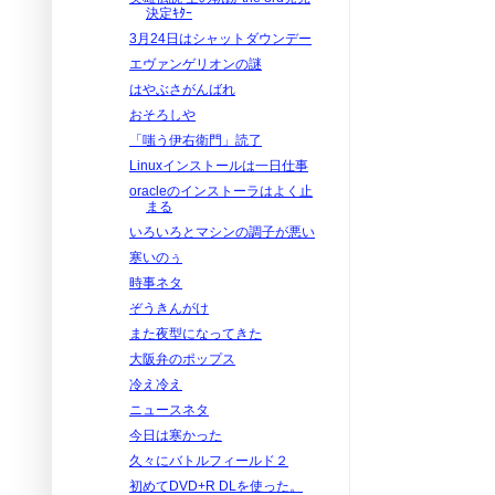
決定ｷﾀｰ
3月24日はシャットダウンデー
エヴァンゲリオンの謎
はやぶさがんばれ
おそろしや
「嗤う伊右衛門」読了
Linuxインストールは一日仕事
oracleのインストーラはよく止
まる
いろいろとマシンの調子が悪い
寒いのぅ
時事ネタ
ぞうきんがけ
また夜型になってきた
大阪弁のポップス
冷え冷え
ニュースネタ
今日は寒かった
久々にバトルフィールド２
初めてDVD+R DLを使った。