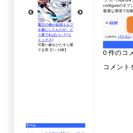
つづいてlibiconv
configur
最適な環境で自
at
23:59
Labels:
パソコン
,
0 件のコ
コメント
ラベル