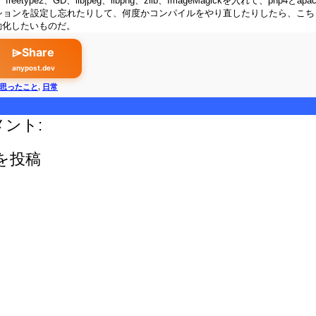
、freetype2、GD、libjpeg、libpng、zlib、ImageMagickを入れて、php
eのオプションを設定し忘れたりして、何度かコンパイルをやり直したりしたら、こ
動化したいものだ。
⌲Share
anypost.dev
思ったこと
,
日常
メント:
を投稿