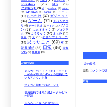
Linux
(11)
elasticsearch
(1)
MongoDB
(1)
notestock
(23)
PHP
(14)
PostgreSQL
(9)
twitter
td
(1)
tumbtag
(1)
Windows
(6)
アニメ
(4)
zabbix
(4)
お出かけ
(37)
ガジェット
(11)
ゲーム
(71)
(34)
スパムアプ
パソコ
リ
(6)
データ解析
(2)
バイク
(1)
ン
(39)
ふぁぼるっく
(7)
プログラ
ム
(15)
ぶろるっく
(10)
まとめ
(10)
犬
(11)
公開ソフトウェア
映画
(3)
思ったこと
(69)
(15)
車
(9)
日常
(96)
読書感想
(35)
分散
SNS
(9)
勉強会
(9)
人気の投稿
次の投稿
登録:
コメントの投稿 
メルカリのアフィリエイトコード
「afid=7908875457」を投稿して
いるアカウント群
広告
サチコと神ねこ様のリンク
引用投稿で通知が飛ぶべきかどう
か問題
ぶろるっく終了のお知らせ