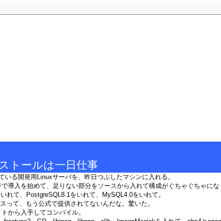
インストールは一日仕事
Cで動いている開発用Linuxサーバを、昨日つぶしたマシンに入れる。
ジで導入を始めて、足りない部分をソースから入れて構成がぐちゃぐちゃにな
.4をいれて、PostgreSQL8.1をいれて、MySQL4.0をいれて。
のソースって、もう公式で提供されてないんだな。驚いた。
イトから入手してコンパイル。