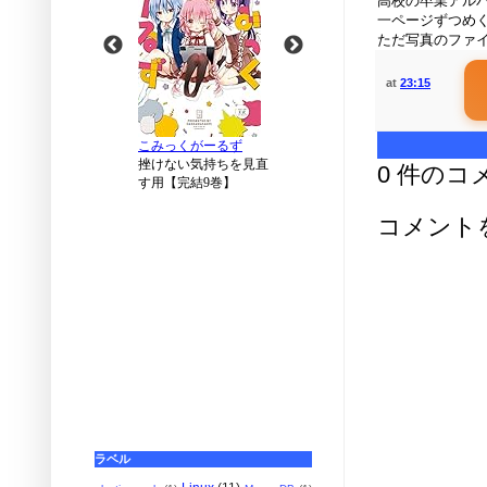
高校の卒業アル
一ページずつめ
ただ写真のファ
at
23:15
0 件のコ
コメント
ラベル