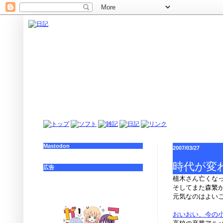
Mastodon
2007/03/27
時代が変
広告
植木さん亡くな
そしてまた森繁
元気なのはよい
おいおい、今の小