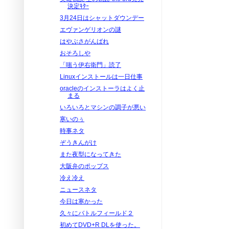
決定ｷﾀｰ
3月24日はシャットダウンデー
エヴァンゲリオンの謎
はやぶさがんばれ
おそろしや
「嗤う伊右衛門」読了
Linuxインストールは一日仕事
oracleのインストーラはよく止
まる
いろいろとマシンの調子が悪い
寒いのぅ
時事ネタ
ぞうきんがけ
また夜型になってきた
大阪弁のポップス
冷え冷え
ニュースネタ
今日は寒かった
久々にバトルフィールド２
初めてDVD+R DLを使った。