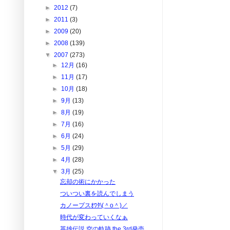
►
2012
(7)
►
2011
(3)
►
2009
(20)
►
2008
(139)
▼
2007
(273)
►
12月
(16)
►
11月
(17)
►
10月
(18)
►
9月
(13)
►
8月
(19)
►
7月
(16)
►
6月
(24)
►
5月
(29)
►
4月
(28)
▼
3月
(25)
忘却の術にかかった
ついつい裏を読んでしまう
カノープスｵﾜﾀ\(＾o＾)／
時代が変わっていくなぁ
英雄伝説 空の軌跡 the 3rd発売