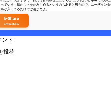
バムとか、大きすぎて一冊だけ背表紙を上にして棚に入れないと本棚に入らな
くっていき、懐かしさをかみしめるというのもあると思うので、ユーザインタ
イルが入ってるだけでは趣がねぇ。
⌲Share
anypost.dev
メント:
を投稿