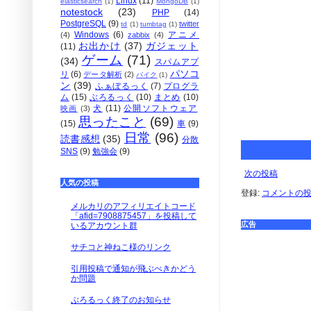
Linux
(11)
elasticsearch
(1)
MongoDB
(1)
notestock
(23)
PHP
(14)
PostgreSQL
(9)
twitter
td
(1)
tumbtag
(1)
Windows
(6)
アニメ
(4)
zabbix
(4)
お出かけ
(37)
ガジェット
(11)
ゲーム
(71)
(34)
スパムアプ
パソコ
リ
(6)
データ解析
(2)
バイク
(1)
ン
(39)
ふぁぼるっく
(7)
プログラ
ム
(15)
ぶろるっく
(10)
まとめ
(10)
犬
(11)
公開ソフトウェア
映画
(3)
思ったこと
(69)
(15)
車
(9)
日常
(96)
読書感想
(35)
分散
SNS
(9)
勉強会
(9)
次の投稿
人気の投稿
登録:
コメントの投稿 
メルカリのアフィリエイトコード
「afid=7908875457」を投稿して
広告
いるアカウント群
サチコと神ねこ様のリンク
引用投稿で通知が飛ぶべきかどう
か問題
ぶろるっく終了のお知らせ