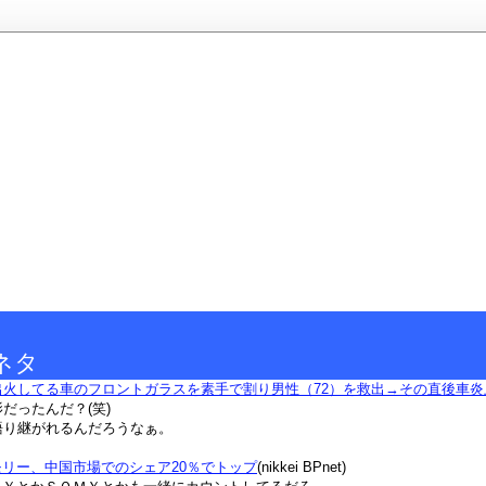
ネタ
出火してる車のフロントガラスを素手で割り男性（72）を救出→その直後車炎
だったんだ？(笑)
語り継がれるんだろうなぁ。
メモリー、中国市場でのシェア20％でトップ
(nikkei BPnet)