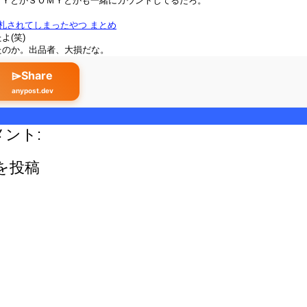
ＮＹとかＳＯＭＹとかも一緒にカウントしてるだろ。
で落札されてしまったやつ まとめ
よ(笑)
たのか。出品者、大損だな。
⌲Share
anypost.dev
メント:
を投稿