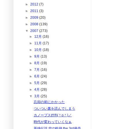
►
2012
(7)
►
2011
(3)
►
2009
(20)
►
2008
(139)
▼
2007
(273)
►
12月
(16)
►
11月
(17)
►
10月
(18)
►
9月
(13)
►
8月
(19)
►
7月
(16)
►
6月
(24)
►
5月
(29)
►
4月
(28)
▼
3月
(25)
忘却の術にかかった
ついつい裏を読んでしまう
カノープスｵﾜﾀ\(＾o＾)／
時代が変わっていくなぁ
英雄伝説 空の軌跡 the 3rd発売