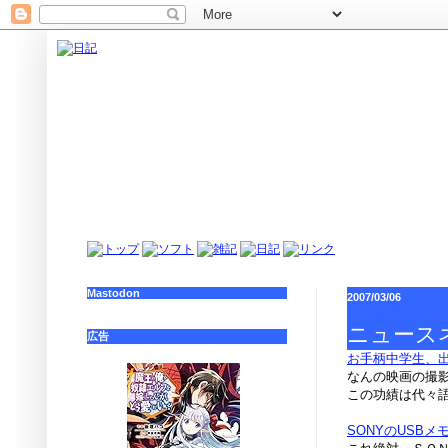
Mastodon
2007/03/06
ニュース
広告
お手柄中学生、
なんの映画の撮影
この功績は代々
SONYのUSB