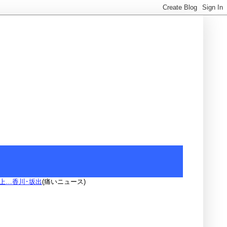
上…香川･坂出
(痛いニュース)