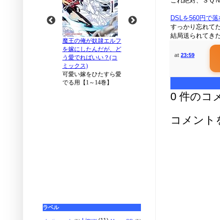
これ絶対、ＳＱ
DSLを560円
すっかり忘れてた
結局送られてき
at
23:59
0 件のコ
コメント
ラベル