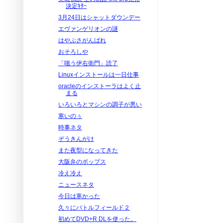
決定ｷﾀｰ
3月24日はシャットダウンデー
エヴァンゲリオンの謎
はやぶさがんばれ
おそろしや
「嗤う伊右衛門」読了
Linuxインストールは一日仕事
oracleのインストーラはよく止
まる
いろいろとマシンの調子が悪い
寒いのぅ
時事ネタ
ぞうきんがけ
また夜型になってきた
大阪弁のポップス
冷え冷え
ニュースネタ
今日は寒かった
久々にバトルフィールド２
初めてDVD+R DLを使った。