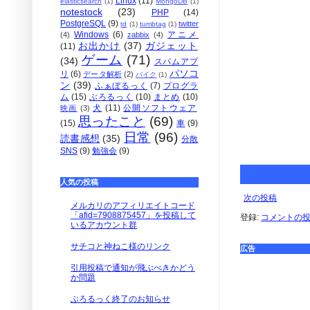
Linux
(11)
elasticsearch
(1)
MongoDB
(1)
notestock
(23)
PHP
(14)
PostgreSQL
(9)
twitter
td
(1)
tumbtag
(1)
Windows
(6)
アニメ
(4)
zabbix
(4)
お出かけ
(37)
ガジェット
(11)
ゲーム
(71)
(34)
スパムアプ
パソコ
リ
(6)
データ解析
(2)
バイク
(1)
ン
(39)
ふぁぼるっく
(7)
プログラ
ム
(15)
ぶろるっく
(10)
まとめ
(10)
犬
(11)
公開ソフトウェア
映画
(3)
思ったこと
(69)
(15)
車
(9)
日常
(96)
読書感想
(35)
分散
SNS
(9)
勉強会
(9)
人気の投稿
次の投稿
メルカリのアフィリエイトコード
「afid=7908875457」を投稿して
登録:
コメントの投稿 
いるアカウント群
サチコと神ねこ様のリンク
広告
引用投稿で通知が飛ぶべきかどう
か問題
ぶろるっく終了のお知らせ