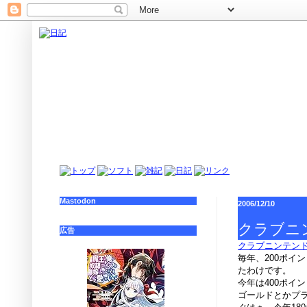
Mastodon
2006/12/10
クラブニ
広告
クラブニンテン
毎年、200ポイ
たわけです。
今年は400ポイ
ゴールドとかプ