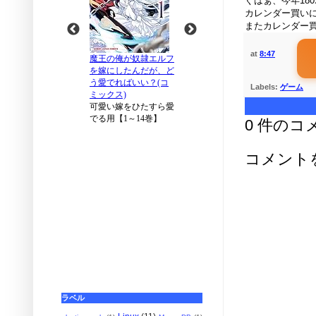
ぐはぁ、今年18
カレンダー買い
またカレンダー
at
8:47
Labels:
ゲーム
0 件のコ
コメント
ラベル