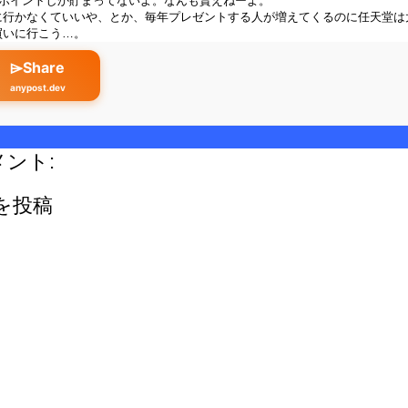
0ポイントしか貯まってないよ。なんも貰えねーよ。
に行かなくていいや、とか、毎年プレゼントする人が増えてくるのに任天堂は
買いに行こう…。
⌲Share
anypost.dev
メント:
を投稿