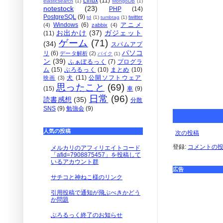
Linux
(11)
elasticsearch
(1)
MongoDB
(1)
notestock
(23)
PHP
(14)
PostgreSQL
(9)
twitter
td
(1)
tumbtag
(1)
Windows
(6)
アニメ
(4)
zabbix
(4)
お出かけ
(37)
ガジェット
(11)
ゲーム
(71)
(34)
スパムアプ
パソコ
リ
(6)
データ解析
(2)
バイク
(1)
ン
(39)
ふぁぼるっく
(7)
プログラ
ム
(15)
ぶろるっく
(10)
まとめ
(10)
犬
(11)
公開ソフトウェア
映画
(3)
思ったこと
(69)
(15)
車
(9)
日常
(96)
読書感想
(35)
分散
SNS
(9)
勉強会
(9)
人気の投稿
次の投稿
登録:
コメントの投稿 
メルカリのアフィリエイトコード
「afid=7908875457」を投稿して
いるアカウント群
広告
サチコと神ねこ様のリンク
引用投稿で通知が飛ぶべきかどう
か問題
ぶろるっく終了のお知らせ