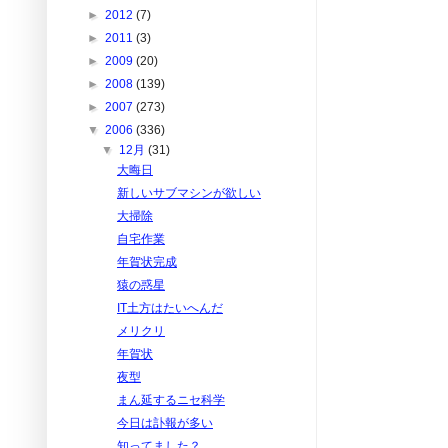
►
2012
(7)
►
2011
(3)
►
2009
(20)
►
2008
(139)
►
2007
(273)
▼
2006
(336)
▼
12月
(31)
大晦日
新しいサブマシンが欲しい
大掃除
自宅作業
年賀状完成
猿の惑星
IT土方はたいへんだ
メリクリ
年賀状
夜型
まん延するニセ科学
今日は訃報が多い
知ってました？