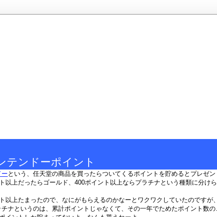
ンテンドーポイント
ドー
という、任天堂の商品を買ったらついてくるポイントを貯めるとプレゼン
ント以上だったらゴールド、400ポイント以上ならプラチナという種類に分け
ント以上たまったので、なにがもらえるのかなーとワクワクしていたのですが、
ラチナというのは、累計ポイントじゃなくて、その一年でためたポイント数のこ