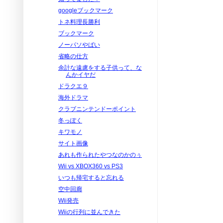
googleブックマーク
トネ料理長勝利
ブックマーク
ノーパソやばい
省略の仕方
余計な遠慮をする子供って、な
んかイヤだ
ドラクエ９
海外ドラマ
クラブニンテンドーポイント
冬っぽく
キワモノ
サイト画像
あれも作られたやつなのかのぅ
Wii vs XBOX360 vs PS3
いつも帰宅すると忘れる
空中回廊
Wii発売
Wiiの行列に並んできた