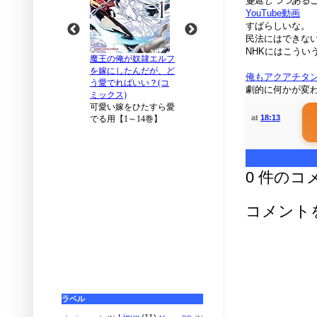
蔓延しつつある
YouTube動画
すばらしいな。
民法にはできな
NHKにはこうい
俺もアクアチタ
劇的に何かが変
at
18:13
0 件のコ
コメント
ラベル