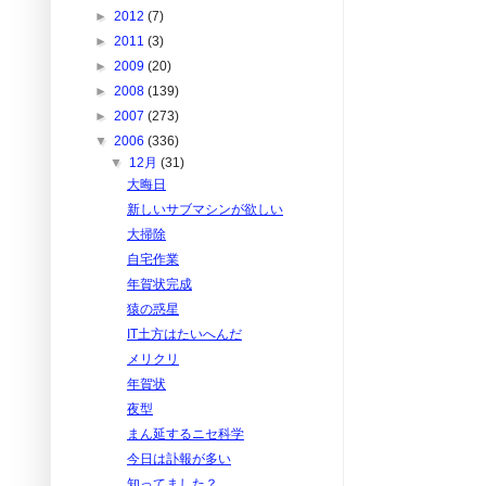
►
2012
(7)
►
2011
(3)
►
2009
(20)
►
2008
(139)
►
2007
(273)
▼
2006
(336)
▼
12月
(31)
大晦日
新しいサブマシンが欲しい
大掃除
自宅作業
年賀状完成
猿の惑星
IT土方はたいへんだ
メリクリ
年賀状
夜型
まん延するニセ科学
今日は訃報が多い
知ってました？