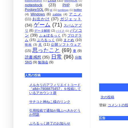
Linux
(11)
elasticsearch
(1)
MongoDB
(1)
notestock
(23)
PHP
(14)
PostgreSQL
(9)
twitter
td
(1)
tumbtag
(1)
Windows
(6)
アニメ
(4)
zabbix
(4)
お出かけ
(37)
ガジェット
(11)
ゲーム
(71)
(34)
スパムアプ
パソコ
リ
(6)
データ解析
(2)
バイク
(1)
ン
(39)
ふぁぼるっく
(7)
プログラ
ム
(15)
ぶろるっく
(10)
まとめ
(10)
犬
(11)
公開ソフトウェア
映画
(3)
思ったこと
(69)
(15)
車
(9)
日常
(96)
読書感想
(35)
分散
SNS
(9)
勉強会
(9)
人気の投稿
メルカリのアフィリエイトコード
「afid=7908875457」を投稿して
いるアカウント群
次の投稿
サチコと神ねこ様のリンク
登録:
コメントの投稿 
引用投稿で通知が飛ぶべきかどう
か問題
広告
ぶろるっく終了のお知らせ