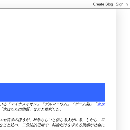
いる「マイナスイオン」「ゲルマニウム」「ゲーム脳」「
水か
「水はただの物質」などと批判した。
エセ科学のほうが、科学らしいと信じる人がいる。しかし、世
などと述べ、二分法的思考で、結論だけを求める風潮が社会に