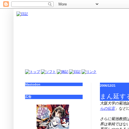
Mastodon
2006/12/21
まん延す
広告
大阪大学の菊池
らの伝言
」など
さらに菊池教授
界は単純ではな