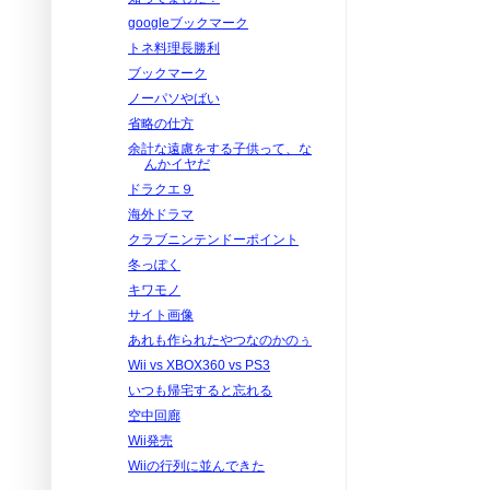
googleブックマーク
トネ料理長勝利
ブックマーク
ノーパソやばい
省略の仕方
余計な遠慮をする子供って、な
んかイヤだ
ドラクエ９
海外ドラマ
クラブニンテンドーポイント
冬っぽく
キワモノ
サイト画像
あれも作られたやつなのかのぅ
Wii vs XBOX360 vs PS3
いつも帰宅すると忘れる
空中回廊
Wii発売
Wiiの行列に並んできた