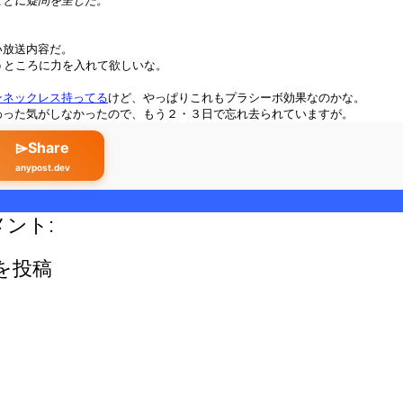
ことに疑問を呈した。
い放送内容だ。
うところに力を入れて欲しいな。
ンネックレス持ってる
けど、やっぱりこれもプラシーボ効果なのかな。
わった気がしなかったので、もう２・３日で忘れ去られていますが。
⌲Share
anypost.dev
メント:
を投稿