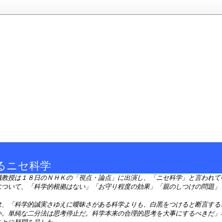
るニセ科学
誠教授は１８日のＮＨＫの「視点・論点」に出演し、「ニセ科学」と言われて
について、「科学的根拠はない」「お守り程度の効果」「親のしつけの問題」
は、「科学的誠実さゆえに曖昧さがある科学よりも、白黒をつけると断言する
い。単純な二分法は思考停止だ。科学本来の合理的思考を大事にするべきだ」