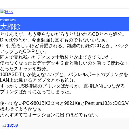
2006/12/29
大掃除
とりあえず、もう要らないだろうと思われるCDと本を処分。
DirectX5とか、今更勉強し直すものでもないいなぁ。
CDは恐ろしいほど発掘される。雑誌の付録のCDとか、バック
アップしたCD-Rとか。
同人で売れ残ったディスク十数枚とか出てきてふいた。
使わなくなったビデオデッキ２台と新しいのを買って使わなく
なったスキャナを処分。
10BASE-Tしか使えないハブと、パラレルポートのプリンタを
LAN上の載せるアダプタとかも処分。
すっかりUSB接続のプリンタばかりか、直接LANにつながる
プリンタばかりになってしまった。
使ってないPC-9801BX2２台と9821XeとPentium133のDOS/V
機も捨てようかなぁ。
汚れすぎててオークションに出すほどでもない。
at
18:58