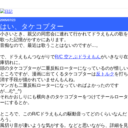
2005/07/23
はい、タケコプター
小さいとき、親父の同窓会に連れて行かれてドラえもんの歌を
歌った記憶がかすかにあります。
音痴なので、最近は歌うことはないのですが…。
で、ドラえもんつながりで
R/C 空とぶドラえもん
がいきなり在
庫切れに。
頭のタケコプターが二重反転ローターになっているのが惜しい
ところですが、漫画に出てくるタケコプターは
反トルク
を打ち
消す手段が描かれていませんもんね。
マンガも二重反転ローターになっていればよかったのです
が…/(;^_^)
それかおしりにも横向きのタケコプターをつけてテールロータ
ーにするとか。
ところで、このR/Cドラえもんの駆動音ってどのくらいなんだ
ろう。
風切り音が凄いような気がする。などと思いながら、詳細を見