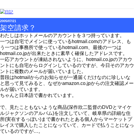
2005/07/21
架空請求？
わたしはホットメールのアカウントを３つ持っています。
一つは自宅でメインに使っているhotmail.comのアドレス、も
う一つは事務所で使っているhotmail.com、最後の一つは
hotmail.co.jpが出来たときに素早く確保したアドレスです。
一応アカウントが凍結されないように、hotmail.co.jpのアカウ
ントにも自宅からログインしているのですが、今日そのアカウ
ントに複数のメールが届いていました。
普段はhotmailからのお知らせが一通届くだけなのに珍しいな
と思って見てみると、なぜかamazon.co.jpからの注文確認メー
ルが届いています。
ちゃんと日本語で書かれています。
で、見たこともないような商品(深作欣二監督のDVDとマイケ
ルジャクソンのアルバム)を注文していて、岐阜県の詳細な住
所(実在するっぽい)まで書かれたとある個人からマーケットプ
レイスで購入したことになっていて、カードで払うことになっ
ているのですが…。