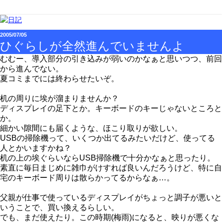
2005/07/05
ひぐらしが全然進んでいませんよ
むむー、導入部分の引き込みが弱いのかなぁと思いつつ、前回
から進んでない。
夏コミまでには終わらせたいぞ。
机の周りに埃が溜まりませんか？
ディスプレイの足下とか。キーボードのキーじゃないところと
か。
細かい隙間にも届くような、ほこり取りが欲しい。
USBの掃除機って、いくつか出てるみたいだけど、使ってる
人とかいますかね？
机の上の埃ぐらいならUSB掃除機で十分かなぁと思ったり。
素直に毎日まじめに雑巾がけすれば良いんだろうけど、特に自
宅のキーボード周りは散らかってるからなぁ…。
父親が仕事で使っているディスプレイがちょっと調子が悪いと
いうことで、買い換えるらしい。
でも、まだ使えたり。この時期(梅雨)になると、映りが悪くな