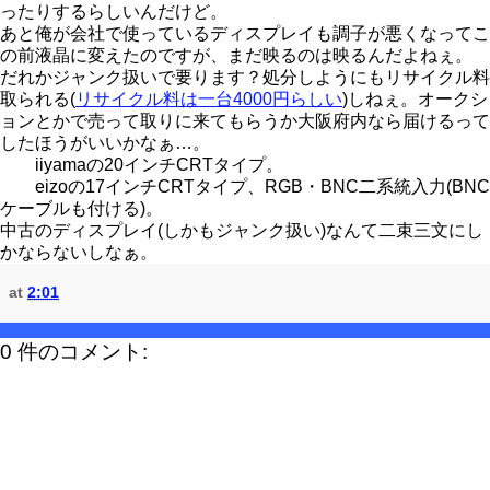
ったりするらしいんだけど。
あと俺が会社で使っているディスプレイも調子が悪くなってこ
の前液晶に変えたのですが、まだ映るのは映るんだよねぇ。
だれかジャンク扱いで要ります？処分しようにもリサイクル料
取られる(
リサイクル料は一台4000円らしい
)しねぇ。オークシ
ョンとかで売って取りに来てもらうか大阪府内なら届けるって
したほうがいいかなぁ…。
iiyamaの20インチCRTタイプ。
eizoの17インチCRTタイプ、RGB・BNC二系統入力(BNC
ケーブルも付ける)。
中古のディスプレイ(しかもジャンク扱い)なんて二束三文にし
かならないしなぁ。
at
2:01
0 件のコメント: