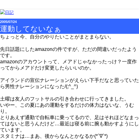
2005/07/24
運動してないなぁ
ちょっと今、自分のやりたいことがまとまらない。
先日話題にしたamazonの件ですが、ただの間違いだったよう
です。
amazonのアカウントって、メアドじゃなかったっけ？一度作
ってからメアドだけ変更したらいいのか。
アイランドの宣伝ナレーションがえらい下手だなと思っていた
ら男性ナレーションになった/(;^_^)
土曜は友人のフットサルの引き合わせに行ってきました。
いやー、この夏にあの運動をするだけの体力はないな、うむ
り。
とりあえず通勤で自転車に乗ってるので、足はそれほどなまっ
てはないと思うんだけど…最近は寝る前に腕も動かすようにし
ています。
スタミナは…まあ、後からなんとかなるか(*´∇`*)