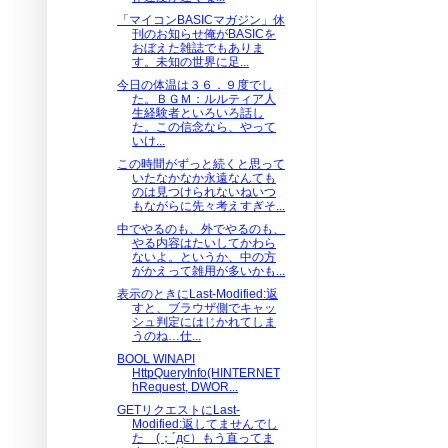
「マイコンBASICマガジン」休
刊のお知らせ俺がBASICを
おぼえた雑誌でもありま
す。未知の世界に足...
今日の体温は３６．９度でし
た。ＢＧＭ：ルルティア人
生経験者といろいろ話し
た。この信念なら、やって
いけ...
この時間がずっと続くと思って
いたなかなか永遠なんても
のは見つけられないねいつ
もながらに先々考えすぎそ...
中でやるのも、外でやるのも、
やる内容はたいしてかわら
ないよ。というか、中の方
がかえって雑用が多いかも...
表示のときにLast-Modified:返
すと、ブラウザ側でキャッ
シュ判定にはじかれてしま
うのね…仕...
BOOL WINAPI
HttpQueryInfo(HINTERNET
hRequest, DWOR...
GETリクエストにLast-
Modified:返してませんでし
た (；´д⊂）もう直ってま