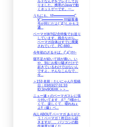
ルドなんぞをプレイしてお
りました。携帯のJavaで動
くネットゲーです。一...
うちにも、ｷﾀ━━━━━━(ﾟ
∀ﾟ)━━━━━━ !!!!!顧客番
号が同じだよ(;´Д`)しかも２
通...
ベーマガ休刊記念特集でお送り
しています。残念ながら、
ベーマガ自体はすでに廃棄
されていて、PC-880...
今年初のざるそば。(ﾟдﾟ)ｳﾏｰ
寝不足が続いて頭が痛い。い
や、別にお祭り騒ぎだけで
起きているわけではないん
ですよ。そんなこんなで、
今...
＞153 名前：たいにゃん() 投稿
日：03/03/27 01:33
ID:3ny9O6XK ＞＞...
ニュー速＋のベーマガスレに張
り付いてます /(;^_^)懐かし
くて、楽しくて、寝れねぇ
よ!!（爆）ベ...
ALL ABOUT ベーマガ ありがと
う！ベーマガ！昨日から続
きますが…。パソコンの動
作速度が速くな...