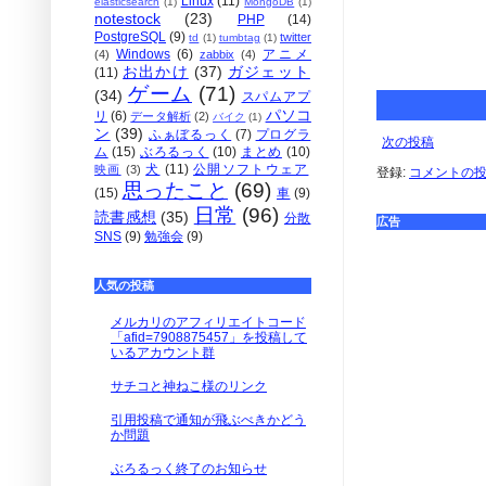
Linux
(11)
elasticsearch
(1)
MongoDB
(1)
notestock
(23)
PHP
(14)
PostgreSQL
(9)
twitter
td
(1)
tumbtag
(1)
Windows
(6)
アニメ
(4)
zabbix
(4)
お出かけ
(37)
ガジェット
(11)
ゲーム
(71)
(34)
スパムアプ
パソコ
リ
(6)
データ解析
(2)
バイク
(1)
ン
(39)
ふぁぼるっく
(7)
プログラ
次の投稿
ム
(15)
ぶろるっく
(10)
まとめ
(10)
犬
(11)
公開ソフトウェア
映画
(3)
登録:
コメントの投稿 
思ったこと
(69)
(15)
車
(9)
日常
(96)
読書感想
(35)
分散
広告
SNS
(9)
勉強会
(9)
人気の投稿
メルカリのアフィリエイトコード
「afid=7908875457」を投稿して
いるアカウント群
サチコと神ねこ様のリンク
引用投稿で通知が飛ぶべきかどう
か問題
ぶろるっく終了のお知らせ