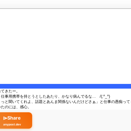
べてきたー。
仕事用携帯を持とうとしたあたり、かなり病んでるな… /(;^_^)
ょっと聞いてくれよ、話題とあんま関係ないんだけどさぁ」と仕事の愚痴って
いたのには、感心。
⌲Share
anypost.dev