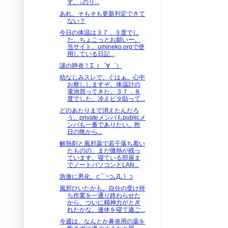
す。↓のリ...
あれ、そもそも更新判定できて
ない？
今日の体温は３７．３度でし
た。ちょこっとお願いー。
当サイト、umineko.orgで使
用している日記...
謎の肺炎！Σ（゜∀゜）
幼なじみスレで、ぐはぁ。心中
お察ししますぞ。体温計の
電池買ってきた。３７．８
度でした。冷えピタ貼って...
どのあたりまで消えたんだろ
う。privateメンバもpublicメ
ンバも一番でありたい。昨
日の晩から...
解熱剤と風邪薬で若干落ち着い
たものの、まだ微熱が残っ
ています。寝ている部屋ま
でノートパソコンとLAN...
急激に悪化。⊂⌒~⊃｡Д｡）⊃
風邪ひいたかも。自分の受け持
ち作業を一通り終わらせた
から、ついに精神力がとぎ
れたかな。連休を寝て過ご...
今週は、なんとか鼻炎用の薬を