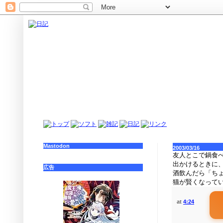
Mastodon
2003/03/16
友人とこで鍋食
出かけるときに、
広告
酒飲んだら「ち
猫が賢くなって
at
4:24