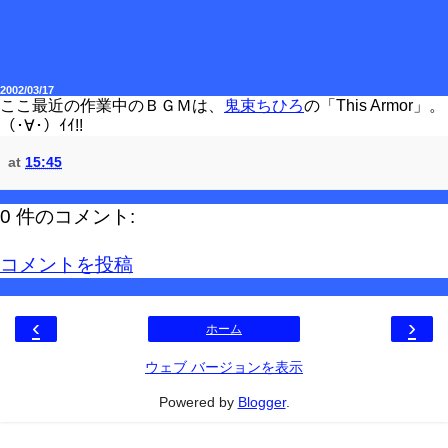
2002/03/17
ここ最近の作業中のＢＧＭは、
鬼束ちひろ
の「This Armor」。
（･∀･）ｲｲ!!
at
15:45
0 件のコメント:
コメントを投稿
‹
›
ホーム
ウェブ バージョンを表示
Powered by
Blogger
.