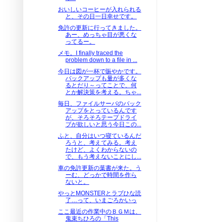
おいしいコーヒーが入れられる
と、その日一日幸せです。
免許の更新に行ってきました。
あー、めっちゃ目が悪くな
ってるー。
メモ。I finally traced the
problem down to a file in ...
今日は図が一杯で賑やかです。
バックアップも量が多くな
るとだり～ってことで、何
とか解決策を考える。ちゃ...
毎日、ファイルサーバのバック
アップをとっているんです
が、そろそろテープドライ
ブが欲しいと思う今日この...
ふと、自分はいつ寝ているんだ
ろうと、考えてみる。考え
たけど、よくわからないの
で、もう考えないことにし...
車の免許更新の葉書が来た。う
ーむ、どっかで時間を作ら
ないと。
やっとMONSTERとラブひな読
了…って、いまごろかいっ
ここ最近の作業中のＢＧＭは、
鬼束ちひろの「This