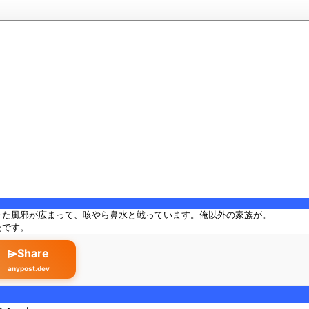
きた風邪が広まって、咳やら鼻水と戦っています。俺以外の家族が。
たです。
⌲Share
anypost.dev