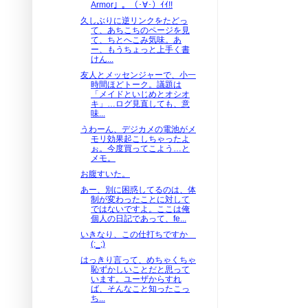
Armor」。（･∀･）ｲｲ!!
久しぶりに逆リンクをたどっ
て、あちこちのページを見
て、ちとへこみ気味。あ
ー、もうちょっと上手く書
けん...
友人とメッセンジャーで、小一
時間ほどトーク。議題は
「メイドといじめとオシオ
キ」…ログ見直しても、意
味...
うわーん、デジカメの電池がメ
モリ効果起こしちゃったよ
ぉ。今度買ってこよう…と
メモ。
お腹すいた。
あー、別に困惑してるのは、体
制が変わったことに対して
ではないですよ。ここは俺
個人の日記であって、fe...
いきなり、この仕打ちですか
(;_;)
はっきり言って、めちゃくちゃ
恥ずかしいことだと思って
います。ユーザからすれ
ば、そんなこと知ったこっ
ち...