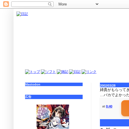
Mastodon
2002/03/28
姉貴がもらって
…バカでよかっ
広告
at
0:40