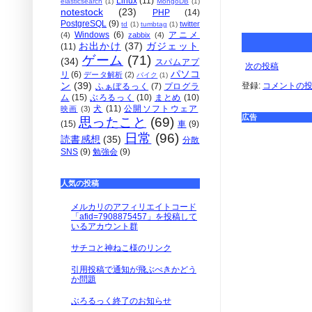
Linux
(11)
elasticsearch
(1)
MongoDB
(1)
notestock
(23)
PHP
(14)
PostgreSQL
(9)
twitter
td
(1)
tumbtag
(1)
Windows
(6)
アニメ
(4)
zabbix
(4)
お出かけ
(37)
ガジェット
(11)
ゲーム
(71)
(34)
スパムアプ
次の投稿
パソコ
リ
(6)
データ解析
(2)
バイク
(1)
ン
(39)
登録:
コメントの投稿 
ふぁぼるっく
(7)
プログラ
ム
(15)
ぶろるっく
(10)
まとめ
(10)
犬
(11)
公開ソフトウェア
映画
(3)
広告
思ったこと
(69)
(15)
車
(9)
日常
(96)
読書感想
(35)
分散
SNS
(9)
勉強会
(9)
人気の投稿
メルカリのアフィリエイトコード
「afid=7908875457」を投稿して
いるアカウント群
サチコと神ねこ様のリンク
引用投稿で通知が飛ぶべきかどう
か問題
ぶろるっく終了のお知らせ