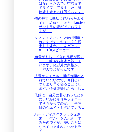
はなかったので、空港まで
ドライブしてきました。湾
岸線を走るのは気持ちよく...
俺の努力は無駄に終わったよう
です…ｺﾞﾙｧ!<!-- あと、knotの
サントラの話がでておりま
すが…...
ソフマップでサイン会が開催さ
れますです。ちょっくら顔
出しますわ。こんどは（･
∀･）ｲｲ!!スピーカー...
姉貴がもらってきた風邪が広ま
って、咳やら鼻水と戦って
います。俺以外の家族が。
…バカでよかったです。
先週からまともに睡眠時間がと
れていないので、今日はい
つもより早く寝ることにし
ます。今身体壊したら、し...
俺的に、自分に非があったとき
に、いかにそれをフォロー
できるかってのが、一番評
価のウエイトを占めている...
ハードディスククラッシュ以
来、「何か」を入れ直して
みたのですが、凄いことに
なっていますね。ヘッドラ
イ...