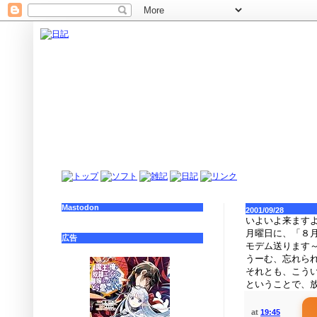
Mastodon
2001/09/28
いよいよ来ますよ、
月曜日に、「８
広告
モデム送ります
うーむ、忘れら
それとも、こう
ということで、
at
19:45