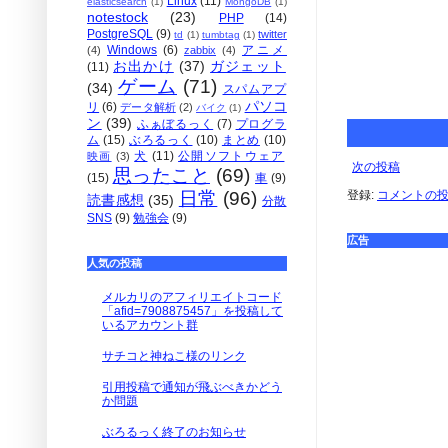
Linux
(11)
elasticsearch
(1)
MongoDB
(1)
notestock
(23)
PHP
(14)
PostgreSQL
(9)
twitter
td
(1)
tumbtag
(1)
Windows
(6)
アニメ
(4)
zabbix
(4)
お出かけ
(37)
ガジェット
(11)
ゲーム
(71)
(34)
スパムアプ
パソコ
リ
(6)
データ解析
(2)
バイク
(1)
ン
(39)
ふぁぼるっく
(7)
プログラ
ム
(15)
ぶろるっく
(10)
まとめ
(10)
犬
(11)
公開ソフトウェア
映画
(3)
次の投稿
思ったこと
(69)
(15)
車
(9)
日常
(96)
登録:
コメントの投稿 
読書感想
(35)
分散
SNS
(9)
勉強会
(9)
広告
人気の投稿
メルカリのアフィリエイトコード
「afid=7908875457」を投稿して
いるアカウント群
サチコと神ねこ様のリンク
引用投稿で通知が飛ぶべきかどう
か問題
ぶろるっく終了のお知らせ