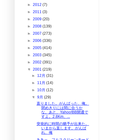
►
2012
(7)
►
2011
(3)
►
2009
(20)
►
2008
(139)
►
2007
(273)
►
2006
(336)
►
2005
(414)
►
2003
(345)
►
2002
(391)
▼
2001
(219)
►
12月
(31)
►
11月
(14)
►
10月
(12)
▼
9月
(29)
直りました。がんばった、俺。
閉めきりには間に合うか
な。あと、Yahoo!BB開通で
すよ。2.8Km、...
突発的に時間の猶予が出来た。
いまから直します。がんば
れ、俺
ああっ、フルスクリーンモード