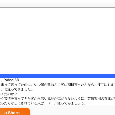
Yahoo!BB
月末って言ってたのに、いつ繋がるねん！客に期日言ったんなら、NTTにも
～」と返ってきました。
れてたのか？
いう苦情を言ってきた客から悪い風評が広がらないように、苦情客用の在庫が
放ったらかしにされている人は、メール送ってみましょう。
⌲Share