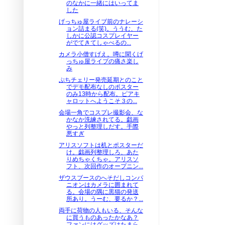
のなかに一緒にはいってま
した
げっちゅ屋ライブ前のナレーシ
ョン詰まる(笑)。ううむ、た
しかに公認コスプレイヤー
がでてきてしゃべるの...
カメラ小僧すげえ。噂に聞くげ
っちゅ屋ライブの痛さ楽し
み
ぷちチェリー発売延期とのこと
でデモ配布なしのポスター
のみ13時から配布。ピアキ
ャロットへようこそ３の...
会場一角でコスプレ撮影会、な
かなか洗練されてる。戯画
やっと列整理しだす。手際
悪すぎ
アリスソフトは机とポスターだ
け。戯画列整理しろ、あた
りめちゃくちゃ。アリスソ
フト、次回作のオープニン...
ザウスブースのへそだしコンパ
ニオンはカメラに囲まれて
る。会場の隅に黒猫の発送
所あり。うーむ、要るか？...
両手に荷物の人もいる、そんな
に買うものあったかなあ？
ファンにはグッズはたまら