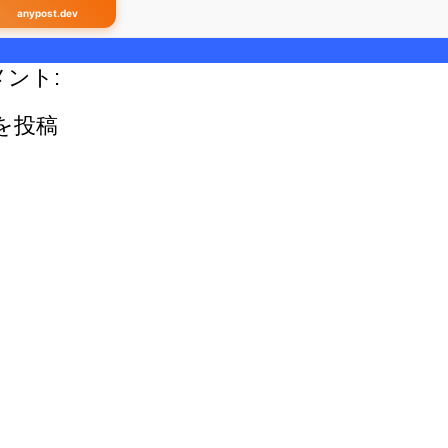
anypost.dev
メント:
を投稿