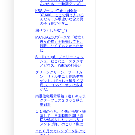
んのかも。一時期グッズに...
KSSブースでToHeart全巻
37,600。ここで買う人いる
んだろうか場違いな父と男
の子（推定小学...
周りつくした/(;^_^)
MANGAZOOブースで「彼女と
彼女の猫」を販売してる。
通販しなくてもよかったか
な
Studio.e.go!、ジェリーフィッ
シュ、ねこねこ、スタジオ
メビウス、Witchの列長い
グリーングリーン、フーリガ
ン、リトルモニカ物語デモ
ゲット。げっちゅ屋ライブ
痛い。コンパニオンはさす
がだ。
南港住宅展示場着（違）キャラ
クターフェス２００１秋会
場到着
１１機のうち、４機が衝突・墜
落して、日本時間翌朝『適
切な処置をした』というコ
メント以降、のこり７機に...
まだ８月のカレンダーを掛けて