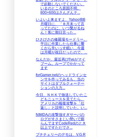
で起動しないでください。
いまのところ原因不明。
800×600はさんざんテ...
いよいよ来ますよ、Yahoo!BB
月曜日に、「８月末って言
ってたのに、いつ繋がるね
ん！客に期日言った...
ひさびさの修羅場モードうー、
平日に作業したら仕事に響
くから辛いっす眠い…今週
は月曜が祝日だったので、...
なんだか、最近再びI'veがマイ
ブーム。ループでかかって
ます
forGamer.netのヘッドラインセ
ンサを作ってみるも、当の
サイトはダブルクォーテー
ションの入力...
今日、ＮＨＫで放送していたこ
どもニュースを見てたら、
アメリカの報復攻撃を「仕
返し」と説明していた。い...
NIMDAの攻撃強すぎサーバの
ログがすさまじい勢いで膨
らんでますCodeRedのとき
以上ですただでさ...
プチチェリーのデモは、V.G.R