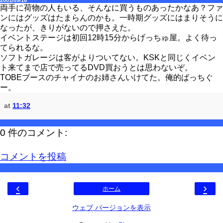
2001/09/16
両手に荷物の人もいる、そんなに買うものあったかなあ？ファ
ンにはグッズはたまらんのかも。一時期グッズにはまりそうに
なったが、きりがないので押さえた。
イベントステージは初回12時15分からげっちゅ屋。よく待っ
てられるな。
ソフトガレージは客がよりついてない。KSKと同じくイベン
ト来てまで店で売ってるDVD買おうとは思わないぞ。
TOBEブースのチャイナのお姉さんいけてた。俺的ばっちぐ
ー。
at
11:32
0 件のコメント:
コメントを投稿
‹
›
ホーム
ウェブ バージョンを表示