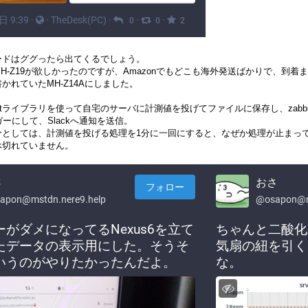
ードはググったら出てくるでしょう。
MH-Z19が欲しかったのですが、Amazonでもどこも海外発送ばかりで、到着
かれていたMH-Z14Aにしました。
thernetライブラリを使って自宅のサーバに計測値を投げてファイルに保存し、z
リガーにして、Slackへ通知を送信。
としては、計測値を投げる処理を1分に一回にすると、なぜか処理が止まってしま
べ切れていません。