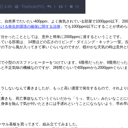
、自然界でだいたい400ppm、よく換気されている部屋で1000ppm以下、20
おける衛生的環境の確保に関する法律
」でも1000ppm以下にすることが求め
分かったこととしては、意外と簡単に2000ppmに達するということです。
ている部屋は、 14畳ほどの広さのリビング・ダイニング・キッチン一室。
アの下から風が入ってきて寒いぐらいなのですが、穏やかな天気の時は意外と
屋で小型のガスファンヒーターをつけています。6畳用だったか、8畳用だっ
と不足気味の機械なのですが、2時間ぐらいで400ppmから2000ppmぐらい
クラしないなんて書きましたが、もっと高い濃度で発生するもので、それより
す。
意書きも、死亡事故なんていうぐらいだから「うっ、苦しい」みたいなことに
と身体を蝕んで気が付いたときには手遅れということにならないよう、早め早
ユニバーサル基板を買ってきて、組み立ててみました。