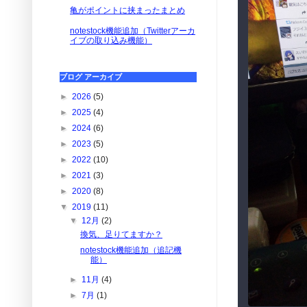
亀がポイントに挟まったまとめ
notestock機能追加（Twitterアーカ
イブの取り込み機能）
ブログ アーカイブ
►
2026
(5)
►
2025
(4)
►
2024
(6)
►
2023
(5)
►
2022
(10)
►
2021
(3)
►
2020
(8)
▼
2019
(11)
▼
12月
(2)
換気、足りてますか？
notestock機能追加（追記機
能）
►
11月
(4)
►
7月
(1)