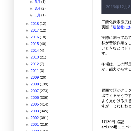
►
5月
(1)
►
3月
(2)
►
1月
(1)
二酸化炭素濃度は
►
2018
(12)
実際「
建築物に
►
2017
(12)
►
2016
(18)
実際に測ってみて
私が普段作業をし
►
2015
(40)
いときなどはド
►
2014
(4)
す。
►
2013
(21)
冬場は、この部
►
2012
(7)
が、能力からする
►
2011
(3)
►
2009
(20)
►
2008
(139)
冒頭で頭がクラ
►
2007
(273)
出てくるそうで
►
2006
(336)
よく見かける注
►
2005
(414)
すが、じわじわ
►
2003
(345)
►
2002
(391)
1月30日 追記
►
2001
(219)
arduino用