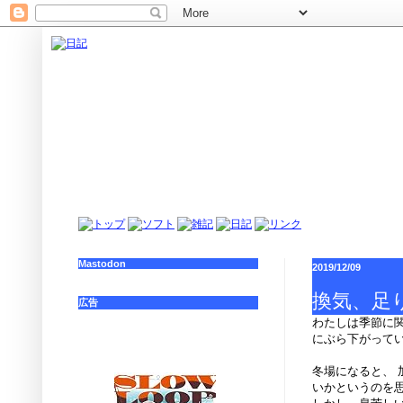
Mastodon
2019/12/09
換気、足
広告
わたしは季節に
にぶら下がって
冬場になると、
いかというのを