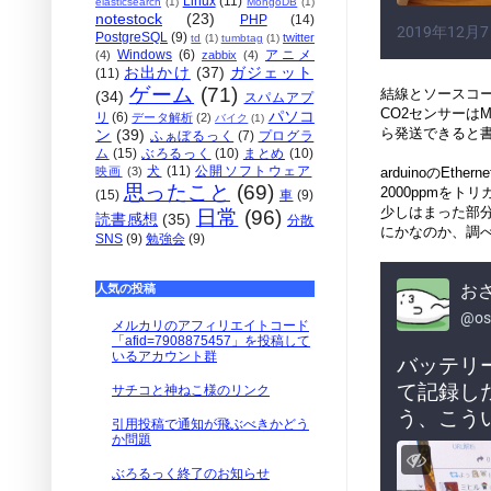
Linux
(11)
elasticsearch
(1)
MongoDB
(1)
notestock
(23)
PHP
(14)
PostgreSQL
(9)
twitter
td
(1)
tumbtag
(1)
Windows
(6)
アニメ
(4)
zabbix
(4)
お出かけ
(37)
ガジェット
(11)
ゲーム
(71)
結線とソースコ
(34)
スパムアプ
CO2センサーは
パソコ
リ
(6)
データ解析
(2)
バイク
(1)
ら発送できると書
ン
(39)
ふぁぼるっく
(7)
プログラ
ム
(15)
ぶろるっく
(10)
まとめ
(10)
犬
(11)
公開ソフトウェア
arduinoのE
映画
(3)
思ったこと
(69)
2000ppmをト
(15)
車
(9)
少しはまった部分
日常
(96)
読書感想
(35)
分散
にかなのか、調
SNS
(9)
勉強会
(9)
人気の投稿
メルカリのアフィリエイトコード
「afid=7908875457」を投稿して
いるアカウント群
サチコと神ねこ様のリンク
引用投稿で通知が飛ぶべきかどう
か問題
ぶろるっく終了のお知らせ