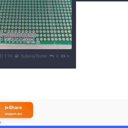
⌲Share
anypost.dev
ト