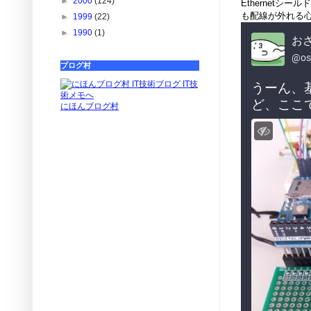
►
2000
(124)
Ethernet
も配線が外れる
►
1999
(22)
►
1990
(1)
ブログ村
にほんブログ村