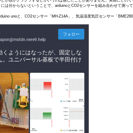
いとか頭がクラクラするとかいうのは感じたことがありません。実際にどのく
には分からないということで、arduinoとCO2センサーを組み合わせて測っ
duino unoと、CO2センサー「MH-Z14A」、気温湿度気圧センサー「BME2