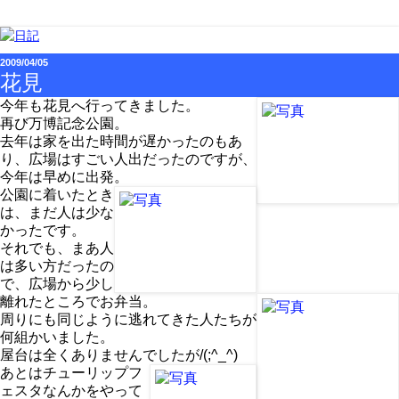
2009/04/05
花見
今年も花見へ行ってきました。
再び万博記念公園。
去年は家を出た時間が遅かったのもあ
り、広場はすごい人出だったのですが、
今年は早めに出発。
公園に着いたとき
は、まだ人は少な
かったです。
それでも、まあ人
は多い方だったの
で、広場から少し
離れたところでお弁当。
周りにも同じように逃れてきた人たちが
何組かいました。
屋台は全くありませんでしたが/(;^_^)
あとはチューリップフ
ェスタなんかをやって