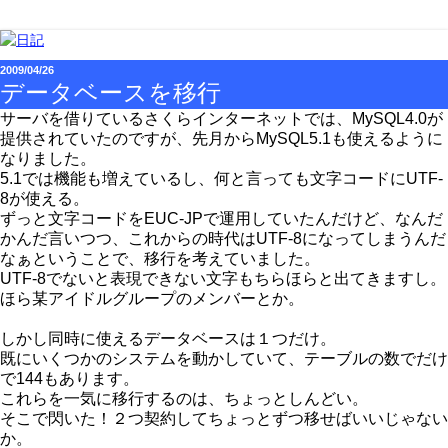
2009/04/26
データベースを移行
サーバを借りているさくらインターネットでは、MySQL4.0が
提供されていたのですが、先月からMySQL5.1も使えるように
なりました。
5.1では機能も増えているし、何と言っても文字コードにUTF-
8が使える。
ずっと文字コードをEUC-JPで運用していたんだけど、なんだ
かんだ言いつつ、これからの時代はUTF-8になってしまうんだ
なぁということで、移行を考えていました。
UTF-8でないと表現できない文字もちらほらと出てきますし。
ほら某アイドルグループのメンバーとか。
しかし同時に使えるデータベースは１つだけ。
既にいくつかのシステムを動かしていて、テーブルの数でだけ
で144もあります。
これらを一気に移行するのは、ちょっとしんどい。
そこで閃いた！２つ契約してちょっとずつ移せばいいじゃない
か。