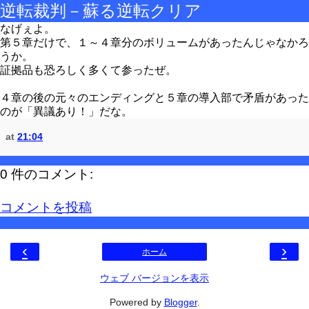
逆転裁判－蘇る逆転クリア
なげぇよ。
第５章だけで、１～４章分のボリュームがあったんじゃなかろ
うか。
証拠品も恐ろしく多くて参ったぜ。
４章の後の元々のエンディングと５章の導入部で矛盾があった
のが「異議あり！」だな。
at
21:04
0 件のコメント:
コメントを投稿
‹
›
ホーム
ウェブ バージョンを表示
Powered by
Blogger
.