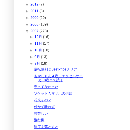
►
2012
(7)
►
2011
(3)
►
2009
(20)
►
2008
(139)
▼
2007
(273)
►
12月
(16)
►
11月
(17)
►
10月
(18)
►
9月
(13)
▼
8月
(19)
逆転裁判２BestPriceクリア
もやしもん４巻、エクセルサー
ガ18巻まで読了
売ってなかった
ソケットＡマザボの供給
花火その２
付かず離れず
寝苦しい
飛行機
速度を落とすと