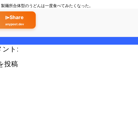
、製麺所合体型のうどんは一度食べてみたくなった。
⌲Share
anypost.dev
メント:
を投稿