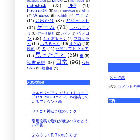
Linux
(11)
elasticsearch
(1)
MongoDB
(1)
notestock
(23)
PHP
(14)
PostgreSQL
(9)
twitter
td
(1)
tumbtag
(1)
Windows
(6)
アニメ
(4)
zabbix
(4)
お出かけ
(37)
ガジェット
(11)
ゲーム
(71)
(34)
スパムアプ
パソコ
リ
(6)
データ解析
(2)
バイク
(1)
ン
(39)
ふぁぼるっく
(7)
プログラ
ム
(15)
ぶろるっく
(10)
まとめ
(10)
犬
(11)
公開ソフトウェア
映画
(3)
思ったこと
(69)
(15)
車
(9)
日常
(96)
読書感想
(35)
分散
SNS
(9)
勉強会
(9)
次の投稿
人気の投稿
登録:
コメントの投稿 
メルカリのアフィリエイトコード
「afid=7908875457」を投稿して
広告
いるアカウント群
サチコと神ねこ様のリンク
引用投稿で通知が飛ぶべきかどう
か問題
ぶろるっく終了のお知らせ