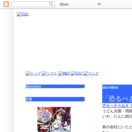
Mastodon
2007/08/04
「恐るべ
広告
恐るべきさぬき
うどん大国・四
いや、たんに紹
前の会社にいた