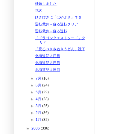
妊娠しました
花火
ひさびさに「はやぶさ」ネタ
逆転裁判－蘇る逆転クリア
逆転裁判－蘇る逆転
「ドラゴンクエストソード」ク
リア
「恐るべきさぬきうどん」読了
北海道記３日目
北海道記２日目
北海道記１日目
►
7月
(16)
►
6月
(24)
►
5月
(29)
►
4月
(28)
►
3月
(25)
►
2月
(36)
►
1月
(32)
►
2006
(336)