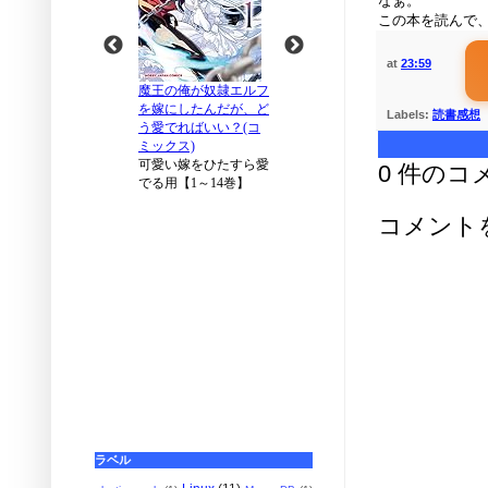
なぁ。
この本を読んで
at
23:59
Labels:
読書感想
0 件のコ
コメント
ラベル