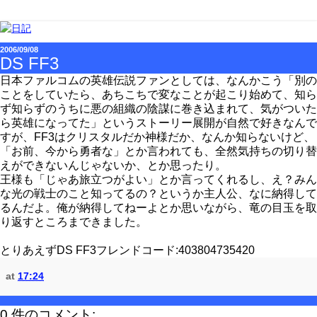
2006/09/08
DS FF3
日本ファルコムの英雄伝説ファンとしては、なんかこう「別の
ことをしていたら、あちこちで変なことが起こり始めて、知ら
ず知らずのうちに悪の組織の陰謀に巻き込まれて、気がついた
ら英雄になってた」というストーリー展開が自然で好きなんで
すが、FF3はクリスタルだか神様だか、なんか知らないけど、
「お前、今から勇者な」とか言われても、全然気持ちの切り替
えができないんじゃないか、とか思ったり。
王様も「じゃあ旅立つがよい」とか言ってくれるし、え？みん
な光の戦士のこと知ってるの？というか主人公、なに納得して
るんだよ。俺が納得してねーよとか思いながら、竜の目玉を取
り返すところまできました。
とりあえずDS FF3フレンドコード:403804735420
at
17:24
0 件のコメント: