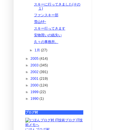
スキーに行ってきました(その
１)
ファンスキー部
雪山ｷﾀｰ
スキー行ってきます
安物買いの銭失い
久々の事務所。
►
1月
(27)
►
2005
(414)
►
2003
(345)
►
2002
(391)
►
2001
(219)
►
2000
(124)
►
1999
(22)
►
1990
(1)
ブログ村
にほんブログ村