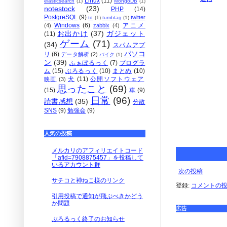
Linux
(11)
elasticsearch
(1)
MongoDB
(1)
notestock
(23)
PHP
(14)
PostgreSQL
(9)
twitter
td
(1)
tumbtag
(1)
Windows
(6)
アニメ
(4)
zabbix
(4)
お出かけ
(37)
ガジェット
(11)
ゲーム
(71)
(34)
スパムアプ
パソコ
リ
(6)
データ解析
(2)
バイク
(1)
ン
(39)
ふぁぼるっく
(7)
プログラ
ム
(15)
ぶろるっく
(10)
まとめ
(10)
犬
(11)
公開ソフトウェア
映画
(3)
思ったこと
(69)
(15)
車
(9)
日常
(96)
読書感想
(35)
分散
SNS
(9)
勉強会
(9)
人気の投稿
メルカリのアフィリエイトコード
「afid=7908875457」を投稿して
いるアカウント群
次の投稿
サチコと神ねこ様のリンク
登録:
コメントの投稿 
引用投稿で通知が飛ぶべきかどう
か問題
広告
ぶろるっく終了のお知らせ