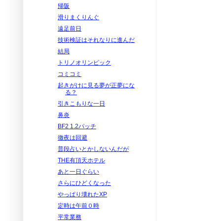
帰阪
滑りまくりんぐ
遠足前日
技術検証はそれなりに進んだ
結局
トリノオリンピック
コミコミ
起きがけに見る夢が正夢にな
る？
引きこもりな一日
鼻炎
BF2 1.2パッチ
徹夜は回避
普段占いとかしないんだが
THE有頂天ホテル
あと一日ぐらい
さらにひどくなった
やっぱり壊れたXP
定時は午前０時
平常業務