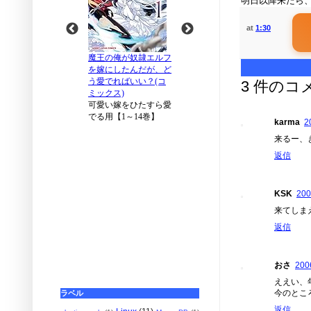
明日以降来たら
at
1:30
3 件のコ
karma
2
来るー、
返信
KSK
20
来てしま
返信
おさ
200
ええい、年
今のとこ
ラベル
返信