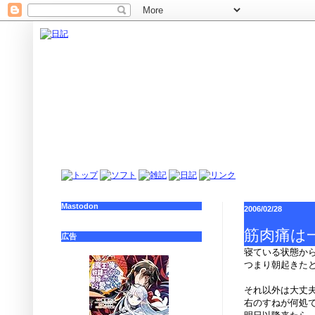
Mastodon
2006/02/28
筋肉痛は
広告
寝ている状態か
つまり朝起きた
それ以外は大丈
右のすねが何処