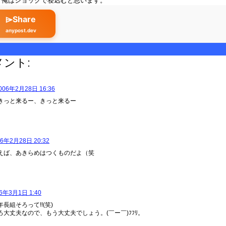
、俺はショックで寝込むと思います。
⌲Share
anypost.dev
メント:
006年2月28日 16:36
きっと来るー、きっと来るー
06年2月28日 20:32
えば、あきらめはつくものだよ（笑
6年3月1日 1:40
長組そろって!!(笑)
ろ大丈夫なので、もう大丈夫でしょう。(￣ー￣)ﾌﾌﾘ。