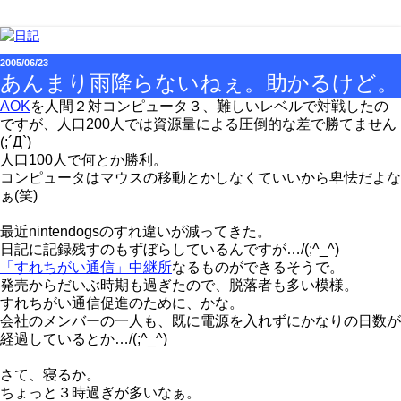
2005/06/23
あんまり雨降らないねぇ。助かるけど。
AOK
を人間２対コンピュータ３、難しいレベルで対戦したの
ですが、人口200人では資源量による圧倒的な差で勝てません
(;´Д`)
人口100人で何とか勝利。
コンピュータはマウスの移動とかしなくていいから卑怯だよな
ぁ(笑)
最近nintendogsのすれ違いが減ってきた。
日記に記録残すのもずぼらしているんですが…/(;^_^)
「すれちがい通信」中継所
なるものができるそうで。
発売からだいぶ時期も過ぎたので、脱落者も多い模様。
すれちがい通信促進のために、かな。
会社のメンバーの一人も、既に電源を入れずにかなりの日数が
経過しているとか…/(;^_^)
さて、寝るか。
ちょっと３時過ぎが多いなぁ。