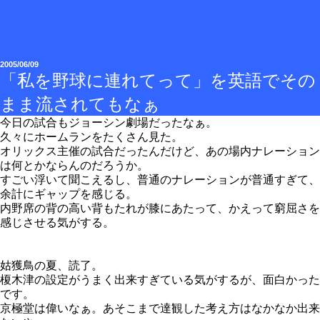
2005/06/09
「私を野球に連れてって」を英語でその
まま流されてもなぁ
今日の試合もジョーシン劇場だったなぁ。
久々にホームランをたくさん見た。
オリックス主催の試合だったんだけど、あの場内ナレーション
は何とかならんのだろうか。
すごい浮いて聞こえるし、普通のナレーションが普通すぎて、
余計にギャップを感じる。
内野席の背の高い背もたれが膝にあたって、かえって窮屈さを
感じさせる気がする。
姑獲鳥の夏、読了。
榎木津の設定がうまく出来すぎている気がするが、面白かった
です。
京極堂は偉いなぁ。あそこまで達観した考え方はなかなか出来