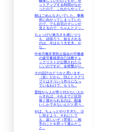
確保していたのですが、セ
ットアップする時間がなか
ったので、これからやって...
朝はごめんなさいでした。事務
所に向かってしまっていた
ので。でも自宅のマシンが
見えるので、ちゃんとメッ...
ちょっぴり無力さを感じつつ
も、頑張ろう。励まされる
のは、今はもう大丈夫、か
な。
中央労働災害防止協会の労働者
の疲労蓄積度自己診断チェ
ックリストが公開されたら
しいのですが、全然繋がり...
その設計はどうかと思います…
（笑）だから、DLLとスクリ
プトはそういう作りになっ
ているわけで。もうち...
普段から人が寄り付かない人か
らすれば、それまでと区別
無く接せられるのは、勘違
いしかできないんだと思う...
やば。ちょっとやりすぎた。少
し控えよう。それにして
も、寂しいぞ（苦笑）…相
手のことを思って選んだこ
と...