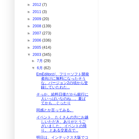
►
2012
(7)
►
2011
(3)
►
2009
(20)
►
2008
(139)
►
2007
(273)
►
2006
(336)
►
2005
(414)
▼
2003
(345)
►
7月
(29)
▼
6月
(62)
EmEditorが、フリーソフト開発
者向けに無料になったそう
な。バージョン2の頃から登
録していたわた...
そっか、給料日後だから銀行に
人いっぱいなのね…。夏ば
てかも…ぐったり
同感とか言ってみる。
イベント、たくさんの方にお越
しいただき、ありがとうご
ざいました。 イベントの帰
り。 とある交差点で...
明日は、インテックス大阪でコ