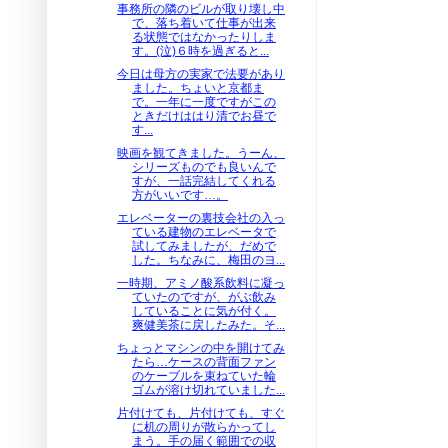
事務所の隣のビルが取り壊し中
で、落ち着いて仕事が出来
る状態ではなかったりしま
す。(泣)６時を過ぎると...
今日は母方の実家で法要があり
ました。ちょいと京都ま
で。一年に一度ですがこの
ときだけははり清でお昼で
す...
映画を観てきました。うーん、
シリーズものでも良いんで
すが、一話完結してくれる
方がいいです…。
エレベーターの裏技会社の入っ
ている建物のエレベータで
試してみましたが、だめで
した。ちなみに、梅田のヨ...
一時期、アミノ酸系飲料に凝っ
ていたのですが、がぶ飲み
していることに気が付く。
爽健美茶に戻したみた。そ...
ちょっとマシンの中を開けてみ
たら…ケースの背面ファン
のケーブルを束ねていた輪
ゴムが溶け切れていました...
片付けても、片付けても、すぐ
に机の周りが散らかってし
まう。手の届く範囲での収