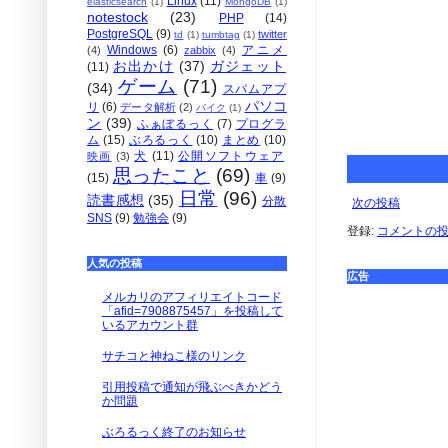
Linux
(11)
elasticsearch
(1)
MongoDB
(1)
notestock
(23)
PHP
(14)
PostgreSQL
(9)
twitter
td
(1)
tumbtag
(1)
Windows
(6)
アニメ
(4)
zabbix
(4)
お出かけ
(37)
ガジェット
(11)
ゲーム
(71)
(34)
スパムアプ
パソコ
リ
(6)
データ解析
(2)
バイク
(1)
ン
(39)
ふぁぼるっく
(7)
プログラ
ム
(15)
ぶろるっく
(10)
まとめ
(10)
犬
(11)
公開ソフトウェア
映画
(3)
思ったこと
(69)
(15)
車
(9)
日常
(96)
読書感想
(35)
分散
次の投稿
SNS
(9)
勉強会
(9)
登録:
コメントの投稿 
人気の投稿
広告
メルカリのアフィリエイトコード
「afid=7908875457」を投稿して
いるアカウント群
サチコと神ねこ様のリンク
引用投稿で通知が飛ぶべきかどう
か問題
ぶろるっく終了のお知らせ