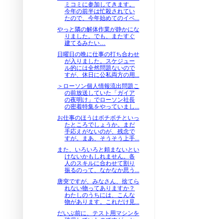
ミコミに参加してきます。
今年の前半は忙殺されてい
たので、今年始めてのイベ...
やっと隣の解体作業が静かにな
りました。でも、またすぐ
建てるみたい…
日曜日の晩に仕事の打ち合わせ
が入りました。スケジュー
ル的には全然問題ないので
すが、休日に公私両方の用...
＞ローソン個人情報流出問題こ
の前放送していた「ガイア
の夜明け」でローソン社長
の密着特集をやっていまし...
お仕事のほうはボチボチといっ
たところでしょうか。まだ
手応えがないのが、残念で
すが。まあ、そうそう上手...
また、いろいろと頼まないとい
けないかもしれません。各
人のスキルに合わせて割り
振るのって、なかなか思う...
唐突ですが、みなさん、捨てら
れない物ってありますか？
わたしのうちには、こんな
物があります。これだけ見...
だいぶ前に、テスト用マシンを