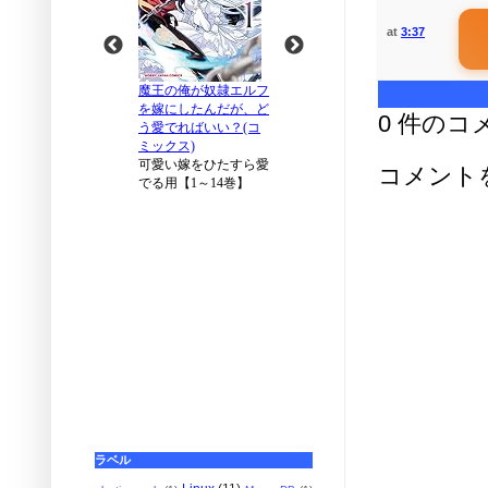
at
3:37
0 件のコ
コメント
ラベル