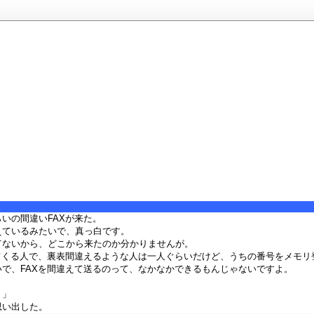
いの間違いFAXが来た。
えているみたいで、真っ白です。
てないから、どこから来たのか分かりませんが。
ってくる人で、裏表間違えるような人は一人ぐらいだけど、うちの番号をメモリ
いで、FAXを間違えて送るのって、なかなかできるもんじゃないですよ。
 」
思い出した。