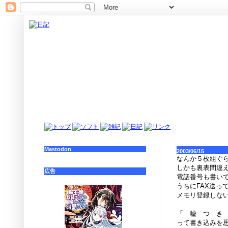
Mastodon
2003/06/15
なんか５枚組ぐら
しかも裏表間違
広告
電話番号も書い
うちにFAX送
メモリ登録しな
「 嘘 つ き
って書き込みを