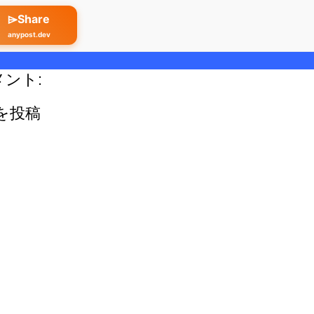
⌲Share
anypost.dev
メント:
を投稿