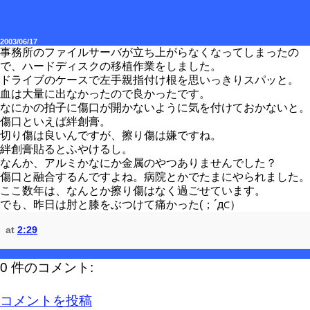
2003/06/17
事務所のファイルサーバが立ち上がらなくなってしまったの
で、ハードディスクの移植作業をしました。
ドライブのケースで左手親指付け根を思いっきりスパッと。
血は大量に出なかったので良かったです。
なにかの拍子に傷口が開かないように気を付けておかないと。
傷口といえば絆創膏。
切り傷は良いんですが、擦り傷は嫌ですね。
絆創膏貼るとふやけるし。
なんか、アルミかなにか金属のやつありませんでした？
傷口と融合するんですよね。病院とかでたまにやられました。
ここ数年は、なんとか擦り傷はなく過ごせています。
でも、昨日は肘と膝をぶつけて痛かった(；´д⊂）
at
2:29
0 件のコメント:
コメントを投稿