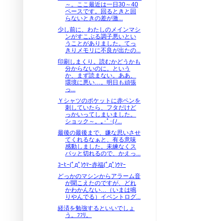
～。ここ最近は一日30～40
ペースです。回るときと回
らないときの差が激...
少し前に、わたしのメインマシ
ンがすこぶる調子悪いとい
うことがありました。てっ
きりメモリに不良が出たの...
印刷しまくり。読むかどうかも
分からないのに。という
か、まず読まない。ああ、
環境に悪い…。明日も頑張
っ...
Ｙシャツのポケットに赤ペンを
刺していたら、フタだけど
っかいってしまいました。
ショック～。｡･ﾟ･(ﾉ...
最後の最後まで、嫌な思いさせ
てくれるなぁと、有る意味
感動しました。未練なくス
パッと切れるので、かえっ...
ｺｰﾋｰ(ﾟдﾟ)ｳﾏｰ赤福(ﾟдﾟ)ｳﾏｰ
どっかのマシンからアラーム音
が聞こえたのですが、どれ
かわかんない…（いまは鳴
りやんでる）イベントログ...
経済を勉強するといいでしょ
う。ﾌﾌﾘ。