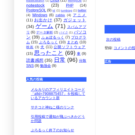
Linux
(11)
elasticsearch
(1)
MongoDB
(1)
notestock
(23)
PHP
(14)
PostgreSQL
(9)
twitter
td
(1)
tumbtag
(1)
Windows
(6)
アニメ
(4)
zabbix
(4)
お出かけ
(37)
ガジェット
(11)
ゲーム
(71)
(34)
スパムアプ
パソコ
リ
(6)
データ解析
(2)
バイク
(1)
ン
(39)
ふぁぼるっく
(7)
プログラ
次の投稿
ム
(15)
ぶろるっく
(10)
まとめ
(10)
犬
(11)
公開ソフトウェア
映画
(3)
登録:
コメントの投稿 
思ったこと
(69)
(15)
車
(9)
日常
(96)
読書感想
(35)
分散
広告
SNS
(9)
勉強会
(9)
人気の投稿
メルカリのアフィリエイトコード
「afid=7908875457」を投稿して
いるアカウント群
サチコと神ねこ様のリンク
引用投稿で通知が飛ぶべきかどう
か問題
ぶろるっく終了のお知らせ