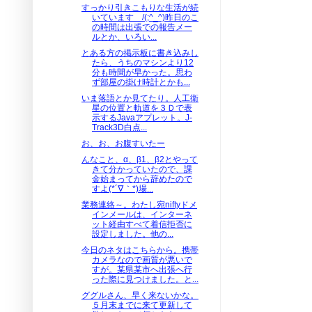
すっかり引きこもりな生活が続
いています /(;^_^)昨日のこ
の時間は出張での報告メー
ルとか、いろい...
とある方の掲示板に書き込みし
たら、うちのマシンより12
分も時間が早かった。思わ
ず部屋の掛け時計とかも...
いま落語とか見てたり。人工衛
星の位置と軌道を３Ｄで表
示するJavaアプレット。J-
Track3D白点...
お、お、お腹すいたー
んなこと、α、β1、β2とやって
きて分かっていたので、課
金始まってから辞めたので
すよ(*´∇｀*)場...
業務連絡～。わたし宛niftyドメ
インメールは、インターネ
ット経由すべて着信拒否に
設定しました。他の...
今日のネタはこちらから。携帯
カメラなので画質が悪いで
すが。某県某市へ出張へ行
った際に見つけました。と...
ググルさん、早く来ないかな。
５月末までに来て更新して