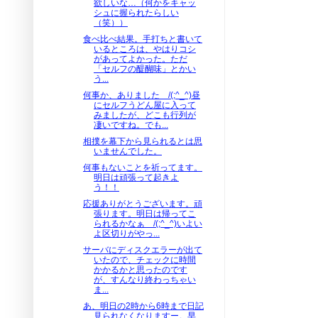
欲しいな…（何かをキャッ
シュに握られたらしい
（笑））
食べ比べ結果。手打ちと書いて
いるところは、やはりコシ
があってよかった。ただ
「セルフの醍醐味」とかい
う...
何事か、ありました /(;^_^)昼
にセルフうどん屋に入って
みましたが、どこも行列が
凄いですね。でも...
相撲を幕下から見られるとは思
いませんでした。
何事もないことを祈ってます。
明日は頑張って起きよ
う！！
応援ありがとうございます。頑
張ります。明日は帰ってこ
られるかなぁ /(;^_^)いよい
よ区切りがやっ...
サーバにディスクエラーが出て
いたので、チェックに時間
かかるかと思ったのです
が、すんなり終わっちゃい
ま...
あ、明日の2時から6時まで日記
見られなくなりますー。早