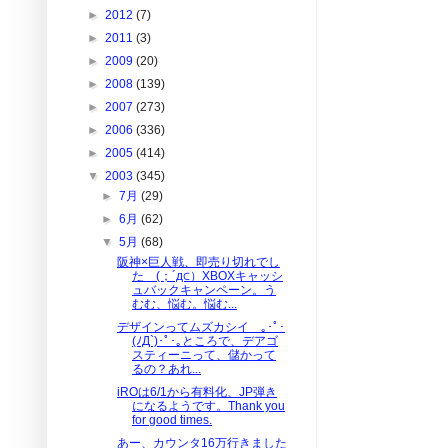
►
2012
(7)
►
2011
(3)
►
2009
(20)
►
2008
(139)
►
2007
(273)
►
2006
(336)
►
2005
(414)
▼
2003
(345)
►
7月
(29)
►
6月
(62)
▼
5月
(68)
阪神×巨人戦、即売り切れでし
た (；´д⊂）XBOXキャッシ
ュバックキャンペーン。う
むむ、悩む。悩む...
デザインってムズカシイ ｡･ﾟ･
(ﾉД`)･ﾟ･｡ところで、デアゴ
スティーニって、儲かって
るの？あれ...
iROは6/1から有料化、JP弾き
になるようです。Thank you
for good times.
あー、カウンタ16万行きました