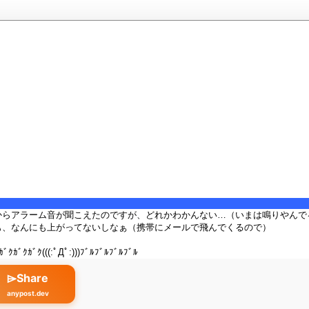
からアラーム音が聞こえたのですが、どれかわかんない…（いまは鳴りやんで
も、なんにも上がってないしなぁ（携帯にメールで飛んでくるので）
ﾞｸｶﾞｸ(((:ﾟДﾟ:)))ﾌﾞﾙﾌﾞﾙﾌﾞﾙﾌﾞﾙ
⌲Share
anypost.dev