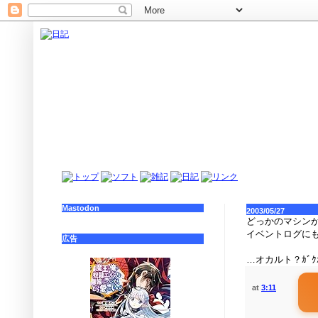
Mastodon
2003/05/27
どっかのマシン
イベントログに
広告
…オカルト？ｶﾞｸｶﾞｸｶ
at
3:11