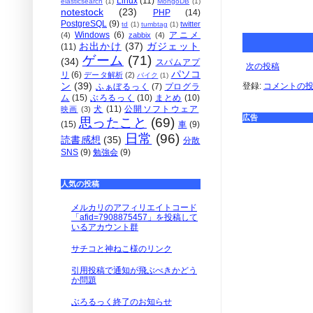
Linux
(11)
elasticsearch
(1)
MongoDB
(1)
notestock
(23)
PHP
(14)
PostgreSQL
(9)
twitter
td
(1)
tumbtag
(1)
Windows
(6)
アニメ
(4)
zabbix
(4)
お出かけ
(37)
ガジェット
(11)
ゲーム
(71)
(34)
スパムアプ
次の投稿
パソコ
リ
(6)
データ解析
(2)
バイク
(1)
ン
(39)
登録:
コメントの投稿 
ふぁぼるっく
(7)
プログラ
ム
(15)
ぶろるっく
(10)
まとめ
(10)
犬
(11)
公開ソフトウェア
映画
(3)
広告
思ったこと
(69)
(15)
車
(9)
日常
(96)
読書感想
(35)
分散
SNS
(9)
勉強会
(9)
人気の投稿
メルカリのアフィリエイトコード
「afid=7908875457」を投稿して
いるアカウント群
サチコと神ねこ様のリンク
引用投稿で通知が飛ぶべきかどう
か問題
ぶろるっく終了のお知らせ