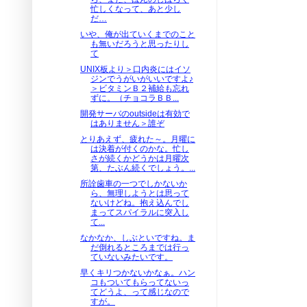
忙しくなって、あと少し
だ…
いや、俺が出ていくまでのこと
も無いだろうと思ったりし
て
UNIX板より＞口内炎にはイソ
ジンでうがいがいいですよ♪
＞ビタミンＢ２補給も忘れ
ずに。（チョコラＢＢ...
開発サーバのoutsideは有効で
はありません＞誰ぞ
とりあえず、疲れた～。月曜に
は決着が付くのかな。忙し
さが続くかどうかは月曜次
第、たぶん続くでしょう。...
所詮歯車の一つでしかないか
ら、無理しようとは思って
ないけどね。抱え込んでし
まってスパイラルに突入し
て...
なかなか、しぶといですね。ま
だ倒れるところまでは行っ
ていないみたいです。
早くキリつかないかなぁ。ハン
コもついてもらってないっ
てどうよ、って感じなので
すが。