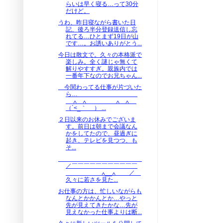
らいは早く寝る…って30分
だけど。
うわ、昨日寝ながら書いた日
記、後ろ半分登録送信し忘
れてる…ひとまず19日が山
です…。お誘いありがとう...
今日は散文で。久々の本格派で
楽しみ。全く謎じゃ無くて
解りやすすぎ。親族内では
一番年下なのでお兄ちゃん...
今関わってる仕事が片づいた
ら…
∧＿∧ ∧＿∧
（´<_｀ ） ...
２日以来のお休みでございま
す。前日は朝まで会議なん
かをしてたので、昼過ぎに
起き、テレビを見つつ、も
そ...
／￣￣￣￣￣￣￣￣￣￣￣
∧__∧ ／
久々に若さを見た...
お仕事の方は、忙しいながらも
なんとかかんとか…やっと
先が見えてきたかな…先が
見えなかった仕事よりは断...