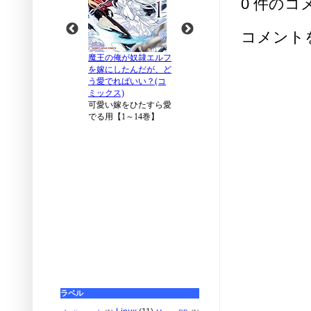
0 件のコ
コメント
ラベル