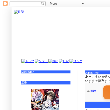
Mastodon
2003/01/29
あー、すいませ
いままで深夜まで
広告
at
8:10