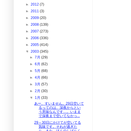
►
2012
(7)
►
2011
(3)
►
2009
(20)
►
2008
(139)
►
2007
(273)
►
2006
(336)
►
2005
(414)
▼
2003
(345)
►
7月
(29)
►
6月
(62)
►
5月
(68)
►
4月
(66)
►
3月
(57)
►
2月
(30)
▼
1月
(33)
あー、すいません。29日空いて
るってのは、深夜からとい
う意味なんです…。いまま
で深夜まで空いてなかっ...
29～30日にかけてが空いてる
気味です。それが過ぎた
ら、また、ほんのしばらく