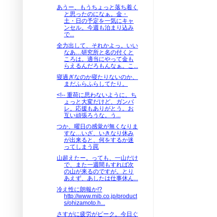
あうー、もうちょっと落ち着く
と思ったのになぁ。金・
土・日の予定を一気にキャ
ンセル。今週も泊まり込み
で...
全力出して、それかよっ。いい
なあ…研究所と名の付くと
ころは。適当にやって金も
らえるんだろもんなぁ。こ...
寝過ぎなのか寝たりないのか、
まだふらふらしてたり。
<!-- 重荷に思わないように。ち
ょっと大変だけど、ガンバ
レ。応援もありがとう。お
互い頑張ろうな。う...
つか、曜日の感覚が無くなりま
すな…いざ、いきなり休み
が出来ると、何をするか迷
ってしまう罠
山超えたー。っても、一山だけ
で、また一週間もすれば次
の山が来るのですが。とり
あえず、あしたは仕事休ん...
冷え性に朗報か!?
http://www.mib.co.jp/product
s/ohizamoto.h...
さすがに疲労がピーク。今日ぐ