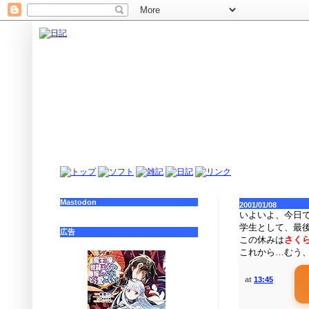
Mastodon
2001/01/08
いよいよ、今日
学生として、最
広告
この休みは
さく
これから…むう
at
13:45