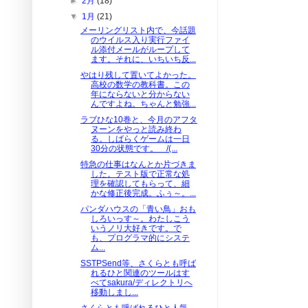
►
2月
(18)
▼
1月
(21)
メーリングリスト内で、今話題
のウイルス入り実行ファイ
ル添付メールがループして
ます。それに、いちいち反...
やはり残して置いてよかった。
高校の数学の教科書。この
年にならないと分からない
んですよね。ちゃんと勉強...
ラブひな10巻と、今月のアフタ
ヌーンをやっと読み終わ
る。しばらくゲームは一日
30分の状態です。 /(...
特急の仕事はなんとか片づきま
した。テスト版で正常な処
理を確認してもらって、細
かな修正後完成。ふぅ～。...
パンダハウスの「青い鳥」おも
しろいっす～。わたしこう
いうノリ大好きです。で
も、プログラマ的にシステ
ム...
SSTPSend等、さくらとも呼ば
れるひと関連のツールはす
べてsakura/ディレクトリへ
移動しまし...
さくらとも呼ばれるひと人気