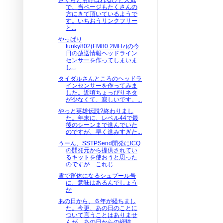
で、当ページもたくさんの
方にきて頂いているようで
す。いちおうリンクフリー
と...
やっぱり
funky802(FM80.2MHz)の今
日の放送情報ヘッドライン
センサーを作ってしまいま
し...
タイダルさんところのヘッドラ
インセンサーを作ってみま
した。近頃ちょっぴりネタ
が少なくて、寂しいです。...
やっと英雄伝説?終わりまし
た。年末に、レベル44で最
後のシーンまで進んでいた
のですが、早く進みすぎた...
うーん、SSTPSend開発にICQ
の開発元から提供されてい
るキットを使おうと思った
のですが…これじ...
雪で運休になるシュプール号
に、意味はあるんでしょう
か
あの日から、６年が経ちまし
た。今更、あの日のことに
ついて言うことはありませ
んが、あの日からの経験