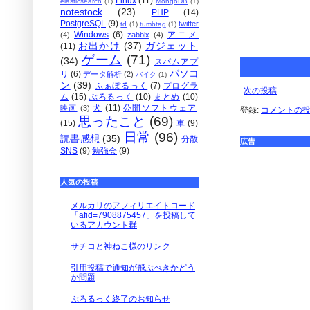
Linux
(11)
elasticsearch
(1)
MongoDB
(1)
notestock
(23)
PHP
(14)
PostgreSQL
(9)
twitter
td
(1)
tumbtag
(1)
Windows
(6)
アニメ
(4)
zabbix
(4)
お出かけ
(37)
ガジェット
(11)
ゲーム
(71)
(34)
スパムアプ
パソコ
リ
(6)
データ解析
(2)
バイク
(1)
ン
(39)
ふぁぼるっく
(7)
プログラ
次の投稿
ム
(15)
ぶろるっく
(10)
まとめ
(10)
犬
(11)
公開ソフトウェア
映画
(3)
登録:
コメントの投稿 
思ったこと
(69)
(15)
車
(9)
日常
(96)
読書感想
(35)
分散
広告
SNS
(9)
勉強会
(9)
人気の投稿
メルカリのアフィリエイトコード
「afid=7908875457」を投稿して
いるアカウント群
サチコと神ねこ様のリンク
引用投稿で通知が飛ぶべきかどう
か問題
ぶろるっく終了のお知らせ