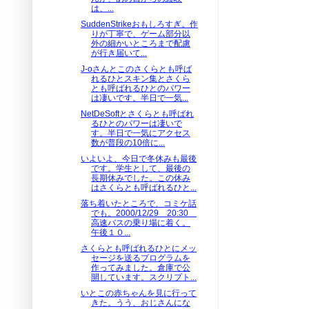
は、...
SuddenStrikeおもしろすぎ。作
りが丁寧で、ゲーム部分以
外の細かいところまで配慮
が行き届いて...
J-oさんとこのさくらとも呼ば
れるひとスキン集とさくら
とも呼ばれるひとのパワー
は凄いです。半日で一気...
NetDeSoftとさくらとも呼ばれ
るひとのパワーは凄いで
す。半日で一気にアクセス
数が普段の10倍に...
いよいよ、今日で冬休みも最後
です。学生として、最後の
長期休みでした。この休み
はさくらとも呼ばれるひと...
落ち着いたところで、コミケ話
でも。2000/12/29 20:30
高速バスの乗り場に着く。
午後１０...
さくらとも呼ばれるひとにメッ
セージを送るプログラムを
作ってみました。倉庫で公
開しています。スクリプト...
いとこの赤ちゃんを見に行って
きた。うう、おじさんにな