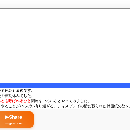
で冬休みも最後です。
後の長期休みでした。
らとも呼ばれるひと
関連をいろいろとやってみました。
、やることがいっぱい有り過ぎる。ディスプレイの横に張られた付箋紙の数を
⌲Share
anypost.dev