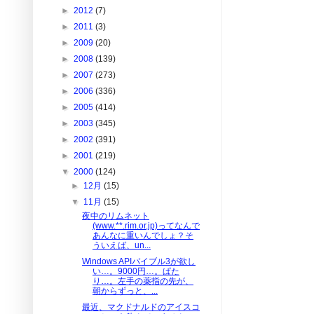
►
2012
(7)
►
2011
(3)
►
2009
(20)
►
2008
(139)
►
2007
(273)
►
2006
(336)
►
2005
(414)
►
2003
(345)
►
2002
(391)
►
2001
(219)
▼
2000
(124)
►
12月
(15)
▼
11月
(15)
夜中のリムネット
(www.**.rim.or.jp)ってなんで
あんなに重いんでしょ？そ
ういえば、un...
Windows APIバイブル3が欲し
い…。9000円…。ぱた
り…。左手の薬指の先が、
朝からずっと、...
最近、マクドナルドのアイスコ