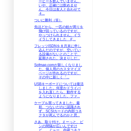
ーヒーを飲んでいません。
いや、正確には飲めませ
ん。今日は友人と合わせて
４...
ついに勝利（笑）
先ほどから、一匹の蚊が周りを
飛び回っているのですが、
やっつけられません。イラ
イラしてきました /(;...
フレッツISDNを８月末に申し
込んだのですが、空いてい
る設備がないとのことで、
延期された。決まりしだ...
Sofmap.comが新しくなりまし
た。個人用のカスタマイズ
ページが作れるのですが、
その中に新しく「...
USBキーボードについては復活
しました。何度かドライバ
を入れ直したら、動作する
ようになりました。ファ...
ケーブル買ってきました。最
初、つないだのに認識され
ず、SCSIカードの内部コネ
クタが死んでるのかと思...
さあ、取り付け。えーっと、ピ
ンの間隔が広いんですけ
ど…。ぐぉー、内蔵コネク