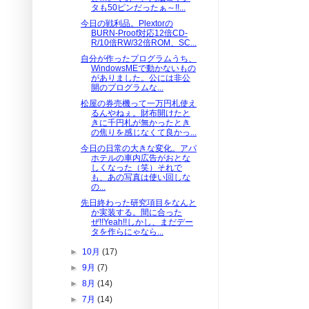
タも50ピンだったぁ～!!...
今日の戦利品。Plextorの
BURN-Proof対応12倍CD-
R/10倍RW/32倍ROM、SC...
自分が作ったプログラムうち、
WindowsMEで動かないもの
がありました。公には非公
開のプログラムな...
松屋の券売機って一万円札使え
るんやねぇ。財布開けたと
きに千円札が無かったとき
の焦りを感じなくて良かっ...
今日の日常の大きな変化。アパ
ホテルの車内広告がおとな
しくなった（笑）それで
も、あの写真は使い回しな
の...
先日終わった研究項目をなんと
か実装する。間に合った
ぜ!!Yeah!!しかし、まだデー
タを作らにゃなら...
►
10月
(17)
►
9月
(7)
►
8月
(14)
►
7月
(14)