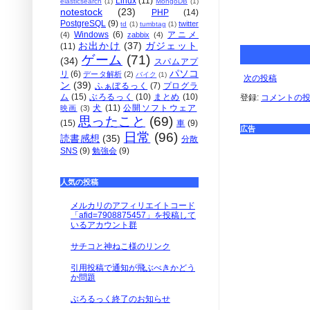
Linux
(11)
elasticsearch
(1)
MongoDB
(1)
notestock
(23)
PHP
(14)
PostgreSQL
(9)
twitter
td
(1)
tumbtag
(1)
Windows
(6)
アニメ
(4)
zabbix
(4)
お出かけ
(37)
ガジェット
(11)
ゲーム
(71)
(34)
スパムアプ
パソコ
リ
(6)
データ解析
(2)
バイク
(1)
次の投稿
ン
(39)
ふぁぼるっく
(7)
プログラ
ム
(15)
ぶろるっく
(10)
まとめ
(10)
登録:
コメントの投稿 
犬
(11)
公開ソフトウェア
映画
(3)
思ったこと
(69)
(15)
車
(9)
広告
日常
(96)
読書感想
(35)
分散
SNS
(9)
勉強会
(9)
人気の投稿
メルカリのアフィリエイトコード
「afid=7908875457」を投稿して
いるアカウント群
サチコと神ねこ様のリンク
引用投稿で通知が飛ぶべきかどう
か問題
ぶろるっく終了のお知らせ