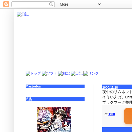
Mastodon
2000/11/28
夜中のリムネット(w
そういえば、unreal
広告
ブックマーク整
at
1:00