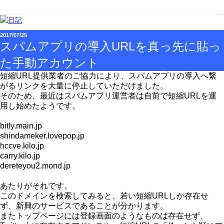
2017/07/25
スパムアプリの導入URLを真っ先に貼っ
た手動アカウント
短縮URL提供業者のご協力により、スパムアプリの導入へ繋
がるリンクを大量に停止していただけました。
そのため、最近はスパムアプリ運営者は自前で短縮URLを運
用し始めたようです。
bitly.main.jp
shindameker.lovepop.jp
hccve.kilo.jp
carry.kilo.jp
dereteyou2.mond.jp
あたりがそれです。
このドメインを検索してみると、若い短縮URLしか存在せ
ず、新興のサービスであることが分かります。
またトップページには登録画面のようなものは存在せず、