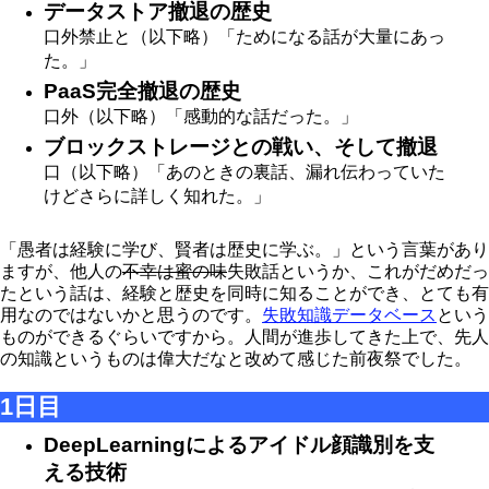
データストア撤退の歴史
口外禁止と（以下略）「ためになる話が大量にあっ
た。」
PaaS完全撤退の歴史
口外（以下略）「感動的な話だった。」
ブロックストレージとの戦い、そして撤退
口（以下略）「あのときの裏話、漏れ伝わっていた
けどさらに詳しく知れた。」
「愚者は経験に学び、賢者は歴史に学ぶ。」という言葉があり
ますが、他人の
不幸は蜜の味
失敗話というか、これがだめだっ
たという話は、経験と歴史を同時に知ることができ、とても有
用なのではないかと思うのです。
失敗知識データベース
という
ものができるぐらいですから。人間が進歩してきた上で、先人
の知識というものは偉大だなと改めて感じた前夜祭でした。
1日目
DeepLearningによるアイドル顔識別を支
える技術