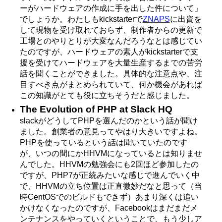
ーがハードウェアの作成に手を出した件について」
でしょうか。わたしもkickstarterで
ZNAPS
に出資を
して現物を受け取れておらず、制作者からの更新で
工場とのやりとりが大変なんだろうなとは感じてい
たのですが、ハードウェアの素人がkickstarterで支
援を受けてハードウェアを大量生産するまでの苦労
話を聞くことができました。具体的な注意点や、注
目すべき点がまとめられていて、何か機会があれば
この知識がとても役に立ちそうだと感じました。
The Evolution of PHP at Slack HQ
slackがどうしてPHPを選んだのかという話が聞け
ました。創業者の意見ってやはり大きいですよね。
PHPを使っているという話は聞いていたのです
が、いつの間にかHHVMになっているとは知りませ
んでした。HHVMの勉強会にも2回ほど参加したの
ですが、PHP7が正統みたいな感じで進んでいく中
で、HHVMの立ち位置は正直微妙だなと思って（当
時CentOSでのビルドもできず）あまり深くは追い
かけなくなったのですが、Facebookはまだまだメ
ンテナンスをやっていくということで、もう少しア