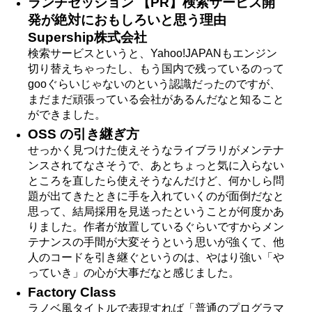
ランチセッション 【PR】検索サービス開
発が絶対におもしろいと思う理由
Supership株式会社
検索サービスというと、Yahoo!JAPANもエンジン
切り替えちゃったし、もう国内で残っているのって
gooぐらいじゃないのという認識だったのですが、
まだまだ頑張っている会社があるんだなと知ること
ができました。
OSS の引き継ぎ方
せっかく見つけた使えそうなライブラリがメンテナ
ンスされてなさそうで、あとちょっと気に入らない
ところを直したら使えそうなんだけど、何かしら問
題が出てきたときに手を入れていくのが面倒だなと
思って、結局採用を見送ったということが何度かあ
りました。作者が放置しているぐらいですからメン
テナンスの手間が大変そうという思いが強くて、他
人のコードを引き継ぐというのは、やはり強い「や
っていき」の心が大事だなと感じました。
Factory Class
ラノベ風タイトルで表現すれば「普通のプログラマ