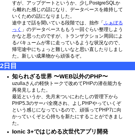
すが、アップデートというか、少しPostgreSQLか
ら離れた感じの話になり、データベースを維持して
いくための話になりました。
途中まで話を聞いている段階では、拙作「
ふぁぼる
っく
」のデータベースももう一回ぐらい整理しよう
かなと思ったのですが、トランザクション周回によ
るバキュームが常に走っているような状況なので、
帰宅途中にちょっと難しいなと思い直したりしまし
た。新しい成果物から頑張るぞ。
2日目
知られざる世界 〜WEB以外のPHP〜
uzullaさんの軽快トークで改めてPHPの潜在能力を
再発見しました。
最近というか、先月末ついにわたしの管理下から
PHP5.3のサーバ全廃され、よしPHPやっていくぞ
という感じになっているので、頑張ってPHP7に向
かっていくぞと心持ちを新たにすることができまし
た。
Ionic 3+ではじめる次世代アプリ開発