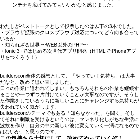
ンテナを広げてみてもいいかなと感じました。
わたしがベストトークとして投票したのは以下の3本でした。
・ブラウザ拡張のクロスブラウザ対応についてどう向き合って
いるか
・知られざる世界 〜WEB以外のPHP〜
・Ionic 3+ではじめる次世代アプリ開発（HTMLでiPhoneアプ
リをつくろう！）
builderscon全体の感想として、「やっていく気持ち」は大事
だなと、改めて思い直しました。
日々の作業に追われてしまい、もちろんそれらの作業も継続す
ることや一つずつ片付けていくことが大事なのですが、そうし
た作業をしているうちに新しいことにチャレンジする気持ちが
失われていく気がします。
buildersconのテーマでもある「知らなかった、を聞く」そし
てそれに刺激を受けるというのは、マンネリ化しがちな生活に
波紋を作り、自分の中の新しい波に変えていく一滴になるので
はないか、と思うのです。
この気持ちを大切にして、改めてやっていくぞ！