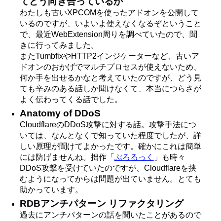
てどう向き合っているか
わたしも古いXPCOMを使ったアドオンを公開して
いるのですが、いよいよ使えなくなるぞということ
で、最近WebExtension周りを調べていたので、聞
きに行ってみました。
またTumbfixやHTTP2インジケーターなど、古いア
ドオンのおかげでマルチプロセスが使えないため、
何か手を出せるかなと考えていたのですが、どう見
ても辛みのある話しか聞けなくて、本当につらさが
よく伝わってくる話でした。
Anatomy of DDoS
CloudflareのDDoS攻撃に対する話。攻撃手法につ
いては、なんとなくで知っていた程度でしたが、詳
しい原理が聞けてよかったです。確かにこれは簡単
には防げませんね。拙作「
ぶろるっく
」も時々
DDoS攻撃を受けていたのですが、Cloudflareを挟
むようになってからは問題が出ていません。とても
助かっています。
RDBアンチパターン リファクタリング
過去にアンチパターンの話を聞いたことがあるので