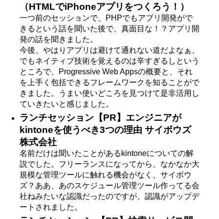
（HTMLでiPhoneアプリをつくろう！）
一つ前のセッションで、PHPでもアプリ開発がで
きるという話を聞いた後で、真面目な！？アプリ開
発の話を聞きました。
今後、やはりアプリは避けて通れない道だよなぁ、
でもネイティブ技術を覚えるのは辛すぎるしという
ところで、Progressive Web Appsの概要と、それ
を上手く包括できるフレームワークを知ることがで
きました。うまい使いどころを見つけて是非活用し
ていきたいと感じました。
ランチセッション【PR】エンジニアが
kintoneを使うべき3つの理由 サイボウズ
株式会社
名前だけは聞いたことがあるkintoneについての解
説でした。フリーランスになってから、なかなか大
規模な管理ツールに触れる機会がなく、サイボウ
ズ？ああ、あのスケジュール管理ツール作ってる会
社ねみたいな認識だったのですが、認識がアップデ
ートされました。