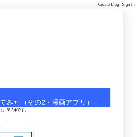
てみた（その2・漫画アプリ）
た。第2弾です。
。