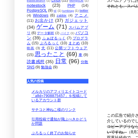
スパムアプリに
Linux
(11)
elasticsearch
(1)
MongoDB
(1)
notestock
(23)
PHP
(14)
それとも、スパ
PostgreSQL
(9)
twitter
td
(1)
tumbtag
(1)
Windows
(6)
アニメ
(4)
zabbix
(4)
お出かけ
(37)
ガジェット
(11)
ゲーム
(71)
(34)
スパムアプ
パソコ
リ
(6)
データ解析
(2)
バイク
(1)
ン
(39)
ふぁぼるっく
(7)
プログラ
ム
(15)
ぶろるっく
(10)
まとめ
(10)
犬
(11)
公開ソフトウェア
映画
(3)
思ったこと
(69)
(15)
車
(9)
日常
(96)
読書感想
(35)
分散
SNS
(9)
勉強会
(9)
人気の投稿
メルカリのアフィリエイトコード
「afid=7908875457」を投稿して
いるアカウント群
サチコと神ねこ様のリンク
この広告で紹介
引用投稿で通知が飛ぶべきかどう
介しているので
か問題
コピーアプリな
いですね。
（8月
ぶろるっく終了のお知らせ
双葉社経由で、