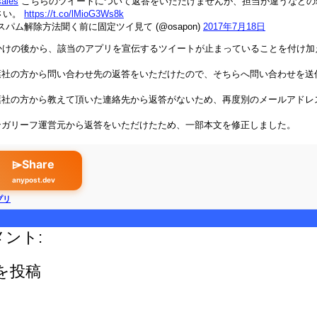
ales
こちらのツイートについて返答をいただけませんが、担当が違うなどの
さい。
https://t.co/lMioG3Ws8k
スパム解除方法聞く前に固定ツイ見て (@osapon)
2017年7月18日
かけの後から、該当のアプリを宣伝するツイートが止まっていることを付け加
社の方から問い合わせ先の返答をいただけたので、そちらへ問い合わせを送
社の方から教えて頂いた連絡先から返答がないため、再度別のメールアドレ
ガリーフ運営元から返答をいただけたため、一部本文を修正しました。
⌲Share
anypost.dev
プリ
メント:
を投稿