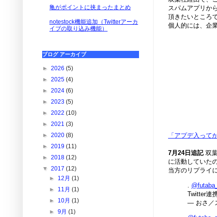
亀がポイントに挟まったまとめ
スパムアプリから
頂きたいところ
notestock機能追加（Twitterアーカ
個人的には、企
イブの取り込み機能）
ブログ アーカイブ
►
2026
(5)
►
2025
(4)
►
2024
(6)
►
2023
(5)
►
2022
(10)
►
2021
(3)
「アプデ入って
►
2020
(8)
►
2019
(11)
7月24日追記
双葉
►
2018
(12)
に活動していたの
▼
2017
(12)
当方のリプライ
►
12月
(1)
.
@futaba
►
11月
(1)
Twitt
►
10月
(1)
— おさ／
►
9月
(1)