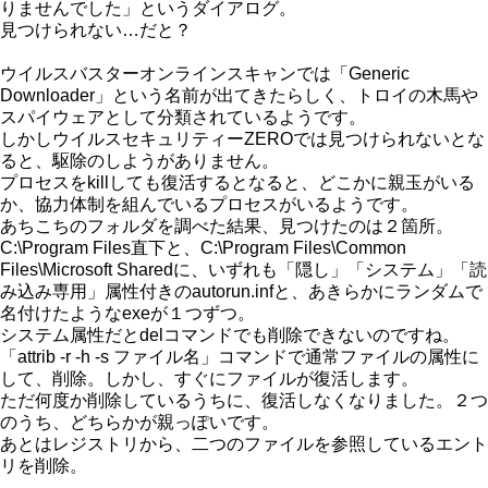
りませんでした」というダイアログ。
見つけられない…だと？
ウイルスバスターオンラインスキャンでは「Generic
Downloader」という名前が出てきたらしく、トロイの木馬や
スパイウェアとして分類されているようです。
しかしウイルスセキュリティーZEROでは見つけられないとな
ると、駆除のしようがありません。
プロセスをkillしても復活するとなると、どこかに親玉がいる
か、協力体制を組んでいるプロセスがいるようです。
あちこちのフォルダを調べた結果、見つけたのは２箇所。
C:\Program Files直下と、C:\Program Files\Common
Files\Microsoft Sharedに、いずれも「隠し」「システム」「読
み込み専用」属性付きのautorun.infと、あきらかにランダムで
名付けたようなexeが１つずつ。
システム属性だとdelコマンドでも削除できないのですね。
「attrib -r -h -s ファイル名」コマンドで通常ファイルの属性に
して、削除。しかし、すぐにファイルが復活します。
ただ何度か削除しているうちに、復活しなくなりました。２つ
のうち、どちらかが親っぽいです。
あとはレジストリから、二つのファイルを参照しているエント
リを削除。