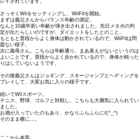
レイされています。
さっそくWiiをセッティングし、WiiFitを開始。
まずは義父さんからバランス年齢の測定。
なんと10歳半若い年齢が弾き出されました。先日メタボの判
定が出たらしいのですが、ダイエットをしたとのこと。
もともと普段からよく身体は動かされているので、WiiFitは問
題ない様子。
次に義母さん。こちらは年齢通り。まあ衰えがないというのは
よいことです。普段からよく歩かれているので、身体が鈍った
りはしていないようです。
その後義父さんはジョギング、スキージャンプとヘディングを
プレイして、大変お気に入りの様子です。
続いてWiiスポーツ。
テニス、野球、ゴルフと対戦し、こちらも大層気に入られてい
ました。
お酒が入っていたのもあり、かなりふらふらに/(;^_^)
そのまま横に…。
ここから本題。