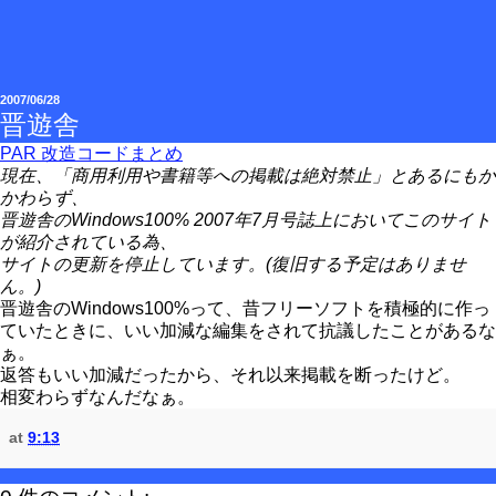
2007/06/28
晋遊舎
PAR 改造コードまとめ
現在、「商用利用や書籍等への掲載は絶対禁止」とあるにもか
かわらず、
晋遊舎のWindows100% 2007年7月号誌上においてこのサイト
が紹介されている為、
サイトの更新を停止しています。(復旧する予定はありませ
ん。)
晋遊舎のWindows100%って、昔フリーソフトを積極的に作っ
ていたときに、いい加減な編集をされて抗議したことがあるな
ぁ。
返答もいい加減だったから、それ以来掲載を断ったけど。
相変わらずなんだなぁ。
at
9:13