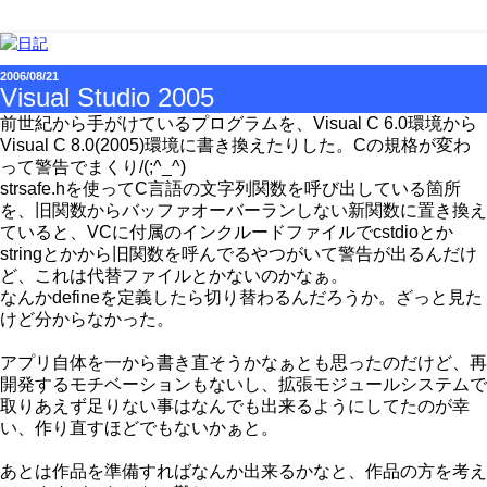
2006/08/21
Visual Studio 2005
前世紀から手がけているプログラムを、Visual C 6.0環境から
Visual C 8.0(2005)環境に書き換えたりした。Cの規格が変わ
って警告でまくり/(;^_^)
strsafe.hを使ってC言語の文字列関数を呼び出している箇所
を、旧関数からバッファオーバーランしない新関数に置き換え
ていると、VCに付属のインクルードファイルでcstdioとか
stringとかから旧関数を呼んでるやつがいて警告が出るんだけ
ど、これは代替ファイルとかないのかなぁ。
なんかdefineを定義したら切り替わるんだろうか。ざっと見た
けど分からなかった。
アプリ自体を一から書き直そうかなぁとも思ったのだけど、再
開発するモチベーションもないし、拡張モジュールシステムで
取りあえず足りない事はなんでも出来るようにしてたのが幸
い、作り直すほどでもないかぁと。
あとは作品を準備すればなんか出来るかなと、作品の方を考え