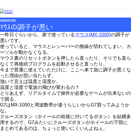
2006/07/25
ﾏｳｽの調子が悪い
一昨日ぐらいから、家で使っている
マウス(MX-1000)
の調子が
悪いです。
使っていると、マウスとレシーバーの無線が切れてしまい、カ
ーソルが動かなくなる。
マウス裏のリセットボタンを押したら直ったり、そりでも直ら
なくて再接続プログラムを起動させると直ったり。
今まで普通に使えていただけに、ここへ来て急に調子が悪くな
った理由が思い当たらず。
強いて言えば温度と湿度か。
温度と湿度で電波の飛びが変わるの？
とりあえず、リアルタイムで操作が必要なゲームが出来ないの
で困る。
G7はMX-1000と周波数帯が違うらしいからG7買ってみようか
な。
クルーズボタン（ホイールの前後に付いてるボタン）を結構多
用するので、G7みたいにクルーズボタンがホイールの下部に
まとめてあるのは、ちょっと使いにくいんよねぇ。