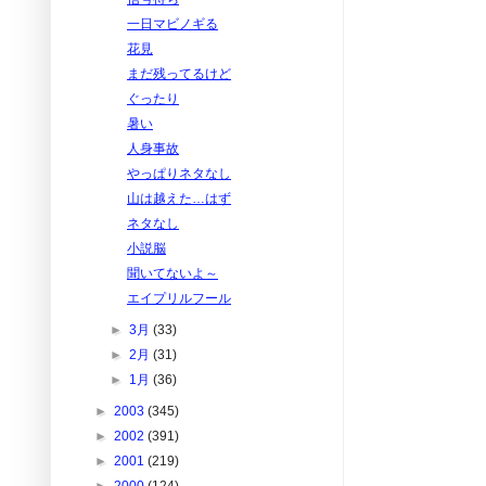
一日マビノギる
花見
まだ残ってるけど
ぐったり
暑い
人身事故
やっぱりネタなし
山は越えた…はず
ネタなし
小説脳
聞いてないよ～
エイプリルフール
►
3月
(33)
►
2月
(31)
►
1月
(36)
►
2003
(345)
►
2002
(391)
►
2001
(219)