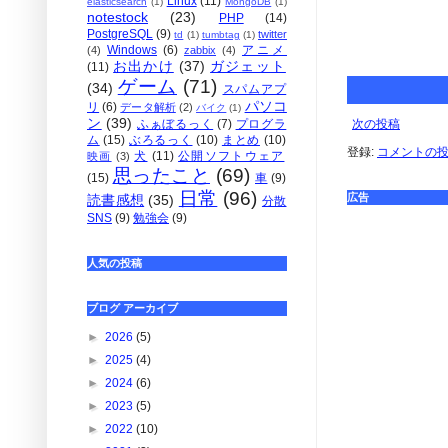
Linux
(11)
elasticsearch
(1)
MongoDB
(1)
notestock
(23)
PHP
(14)
PostgreSQL
(9)
twitter
td
(1)
tumbtag
(1)
Windows
(6)
アニメ
(4)
zabbix
(4)
お出かけ
(37)
ガジェット
(11)
ゲーム
(71)
(34)
スパムアプ
パソコ
リ
(6)
データ解析
(2)
バイク
(1)
ン
(39)
次の投稿
ふぁぼるっく
(7)
プログラ
ム
(15)
ぶろるっく
(10)
まとめ
(10)
登録:
コメントの投稿 
犬
(11)
公開ソフトウェア
映画
(3)
思ったこと
(69)
(15)
車
(9)
日常
(96)
広告
読書感想
(35)
分散
SNS
(9)
勉強会
(9)
人気の投稿
ブログ アーカイブ
►
2026
(5)
►
2025
(4)
►
2024
(6)
►
2023
(5)
►
2022
(10)