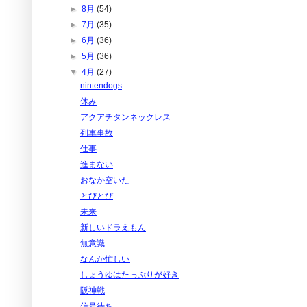
►
8月
(54)
►
7月
(35)
►
6月
(36)
►
5月
(36)
▼
4月
(27)
nintendogs
休み
アクアチタンネックレス
列車事故
仕事
進まない
おなか空いた
とびとび
未来
新しいドラえもん
無意識
なんか忙しい
しょうゆはたっぷりが好き
阪神戦
信号待ち