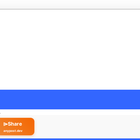
…
⌲Share
anypost.dev