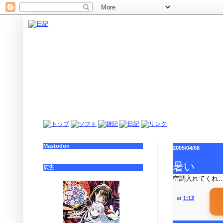
Mastodon
2005/04/08
暑い
広告
空調入れてくれ
at
1:12