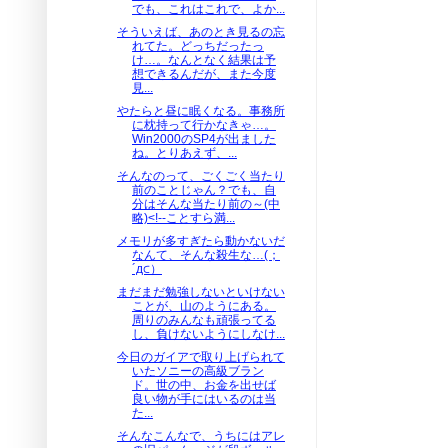
でも、これはこれで、よか...
そういえば、あのとき見るの忘
れてた。どっちだったっ
け…。なんとなく結果は予
想できるんだが、また今度
見...
やたらと昼に眠くなる。事務所
に枕持って行かなきゃ…。
Win2000のSP4が出ました
ね。とりあえず、...
そんなのって、ごくごく当たり
前のことじゃん？でも、自
分はそんな当たり前の～(中
略)<!--ことすら満...
メモリが多すぎたら動かないだ
なんて、そんな殺生な…(；
´д⊂）
まだまだ勉強しないといけない
ことが、山のようにある。
周りのみんなも頑張ってる
し、負けないようにしなけ...
今日のガイアで取り上げられて
いたソニーの高級ブラン
ド。世の中、お金を出せば
良い物が手にはいるのは当
た...
そんなこんなで、うちにはアレ