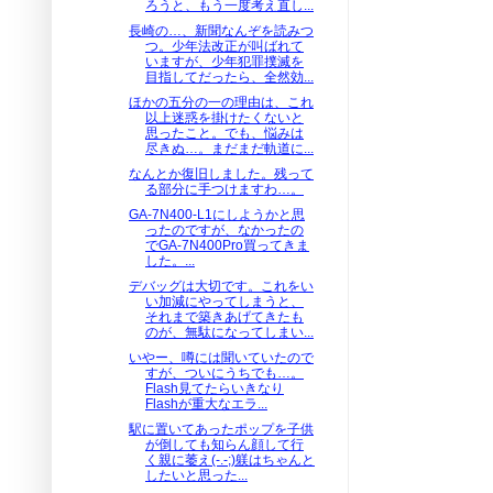
ろうと、もう一度考え直し...
長崎の…、新聞なんぞを読みつ
つ。少年法改正が叫ばれて
いますが、少年犯罪撲滅を
目指してだったら、全然効...
ほかの五分の一の理由は、これ
以上迷惑を掛けたくないと
思ったこと。でも、悩みは
尽きぬ…。まだまだ軌道に...
なんとか復旧しました。残って
る部分に手つけますわ…。
GA-7N400-L1にしようかと思
ったのですが、なかったの
でGA-7N400Pro買ってきま
した。...
デバッグは大切です。これをい
い加減にやってしまうと、
それまで築きあげてきたも
のが、無駄になってしまい...
いやー、噂には聞いていたので
すが、ついにうちでも…。
Flash見てたらいきなり
Flashが重大なエラ...
駅に置いてあったポップを子供
が倒しても知らん顔して行
く親に萎え(-.-;)躾はちゃんと
したいと思った...