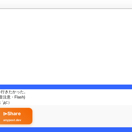
ゃ行きたかった。
(音注意・Flash)
´д⊂）
⌲Share
anypost.dev