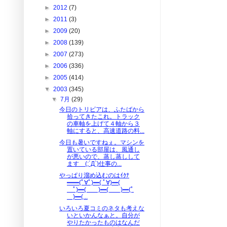
►
2012
(7)
►
2011
(3)
►
2009
(20)
►
2008
(139)
►
2007
(273)
►
2006
(336)
►
2005
(414)
▼
2003
(345)
▼
7月
(29)
今日のトリビアは、ふたばから
拾ってきたこれ。トラック
の車軸を上げて４軸から３
軸にすると、高速道路の料...
今日も暑いですねぇ。マシンを
置いている部屋は、風通し
が悪いので、蒸し蒸しして
ます (;´Д`)仕事の...
やっぱり溜め込むのはｲｸﾅ
━━(ﾟ∀ﾟ)━( ﾟ∀)━(
ﾟ)━( )━( )━(ﾟ
)━(...
いろいろ夏コミのネタも考えな
いといかんなぁと。自分が
やりたかったものはなんだ