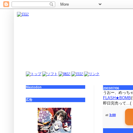
Mastodon
2003/07/06
うおー、めっち
FLASH★BOMB
広告
即日完売って…(；
at
3:00