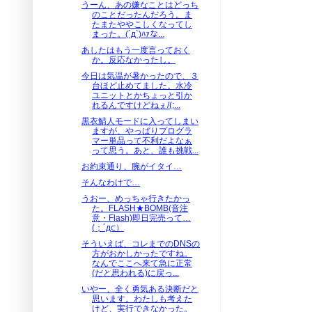
うーん、あの嫌なことはどっち
のことだったんだろう。ま
たまたややこしくなってし
まった。(´д`)ﾊｧな...
あしたはもう一度言っておく
か。反応なかったし。
今日は気温が暑かったので、３
台ほど止めてました。水冷
ユニットとかちょっと引か
れるんですけどねぇ/(;...
黒衣鯖人モードに入ってしまい
ますが、やっぱりプログラ
マー単品って不利だよなぁ
って思う。あと、誰も挑戦...
お約束通り、腕がイタイ…
そんなわけで…
うおー、めっちゃ行きたかっ
た。FLASH★BOMB(音注
意・Flash)即日完売って…
(；´д⊂）
そういえば、コレまでのDNSの
方がおかしかったですね。
なんでここへ来て急に正常
(だと思われる)に戻っ...
いやー、全く勇気ある決断だと
思います。わたしも考えた
けど、実行できなかった。