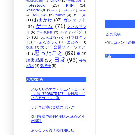
Linux
(11)
elasticsearch
(1)
MongoDB
(1)
notestock
(23)
PHP
(14)
PostgreSQL
(9)
twitter
td
(1)
tumbtag
(1)
Windows
(6)
アニメ
(4)
zabbix
(4)
お出かけ
(37)
ガジェット
(11)
ゲーム
(71)
(34)
スパムアプ
パソコ
リ
(6)
データ解析
(2)
バイク
(1)
次の投稿
ン
(39)
ふぁぼるっく
(7)
プログラ
ム
(15)
ぶろるっく
(10)
まとめ
(10)
登録:
コメントの投稿 
犬
(11)
公開ソフトウェア
映画
(3)
思ったこと
(69)
(15)
車
(9)
広告
日常
(96)
読書感想
(35)
分散
SNS
(9)
勉強会
(9)
人気の投稿
メルカリのアフィリエイトコード
「afid=7908875457」を投稿して
いるアカウント群
サチコと神ねこ様のリンク
引用投稿で通知が飛ぶべきかどう
か問題
ぶろるっく終了のお知らせ