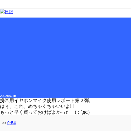
2002/07/10
携帯用イヤホンマイク使用レポート第２弾。
はぅ、これ、めちゃくちゃいいよ!!!
もっと早く買っておけばよかったー(；´д⊂）
at
0:54