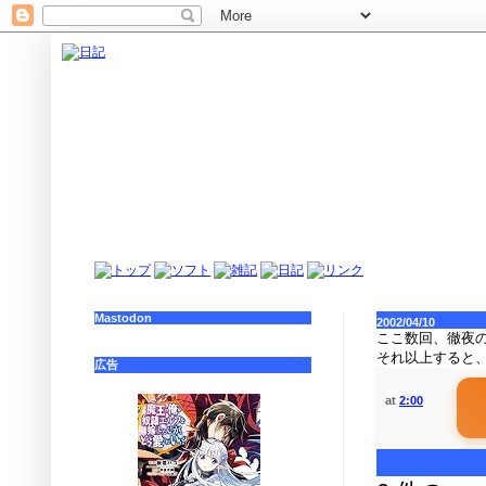
Mastodon
2002/04/10
ここ数回、徹夜
それ以上すると
広告
at
2:00