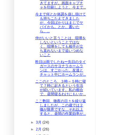
きてますが。画面キャプチ
ャを印刷しようと、今まで...
今まで何とか体調を崩し掛けて
も持ちこたえてきました
が、今回ばかりはまじでヤ
バイかも。とか、書いた
ら、...
仲がいいと言うことは、喧嘩を
しないということではな
く、喧嘩をしても相手が立
ち直れないまで追いつめな
いこと
昨日は雨でしたねー先日のタイ
ガースのサヨナラホームラ
ンは、すごかった。友達と
チャット中にホームランが...
ここのところ、３時～５時に寝
て７時に起きるという生活
が続いています。私の都合
で、昼間寝るわけにもいか...
ここ数回、徹夜の日々を繰り返
しましたが、この歳では２
徹が限界ですな…それ以上
すると、昼間の作業効率が...
►
3月
(24)
►
2月
(26)