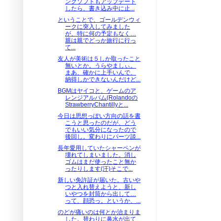
ングソフトもアップデート
したら、書き込み中に止...
ということで、ゴールデンウィ
ークに突入してみました
が、特に何の予定もなく…
親は親でどっか旅行に行っ
て...
友人が美術は５しか取ったこと
無いとか。うらやましぃ。
まあ、確かに上手いんで、
納得しかできないんだけど...
BGMはヤイコと、ゲームのア
レンジアルバム(Rolandoの
StrawberryChantillyと...
今日は思想っぽい方向の話を書
こうと思ったのだが、どう
でもいい気分になったので
後回し。変わりにパーツ談...
長年愛用していたシャーペンが
壊れてしまいました。消し
ゴムはまだ使ったこと無か
ったりします(汗)そこで...
新しい免許証が届いた。古いや
つと入れ替えようと、新し
いやつを封筒から出して…
って、顔恐っ。というか、...
のどが痛いのは何とか治まりま
した。替わりに鼻水が出て