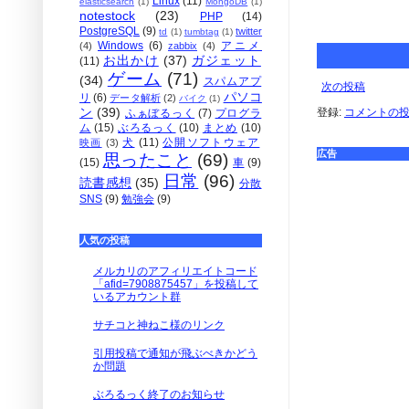
Linux
(11)
elasticsearch
(1)
MongoDB
(1)
notestock
(23)
PHP
(14)
PostgreSQL
(9)
twitter
td
(1)
tumbtag
(1)
Windows
(6)
アニメ
(4)
zabbix
(4)
お出かけ
(37)
ガジェット
(11)
ゲーム
(71)
(34)
スパムアプ
次の投稿
パソコ
リ
(6)
データ解析
(2)
バイク
(1)
ン
(39)
登録:
コメントの投稿 
ふぁぼるっく
(7)
プログラ
ム
(15)
ぶろるっく
(10)
まとめ
(10)
犬
(11)
公開ソフトウェア
映画
(3)
広告
思ったこと
(69)
(15)
車
(9)
日常
(96)
読書感想
(35)
分散
SNS
(9)
勉強会
(9)
人気の投稿
メルカリのアフィリエイトコード
「afid=7908875457」を投稿して
いるアカウント群
サチコと神ねこ様のリンク
引用投稿で通知が飛ぶべきかどう
か問題
ぶろるっく終了のお知らせ