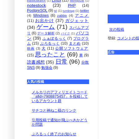
Linux
(11)
elasticsearch
(1)
MongoDB
(1)
notestock
(23)
PHP
(14)
PostgreSQL
(9)
twitter
td
(1)
tumbtag
(1)
Windows
(6)
アニメ
(4)
zabbix
(4)
お出かけ
(37)
ガジェット
(11)
ゲーム
(71)
(34)
スパムアプ
次の投稿
パソコ
リ
(6)
データ解析
(2)
バイク
(1)
ン
(39)
登録:
コメントの投稿 
ふぁぼるっく
(7)
プログラ
ム
(15)
ぶろるっく
(10)
まとめ
(10)
犬
(11)
公開ソフトウェア
映画
(3)
広告
思ったこと
(69)
(15)
車
(9)
日常
(96)
読書感想
(35)
分散
SNS
(9)
勉強会
(9)
人気の投稿
メルカリのアフィリエイトコード
「afid=7908875457」を投稿して
いるアカウント群
サチコと神ねこ様のリンク
引用投稿で通知が飛ぶべきかどう
か問題
ぶろるっく終了のお知らせ