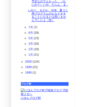
予定なのでよかった…（な
にが？）いや、だふん、ま...
いやー、まさか、今頃、夏コミ
用プログラムのビルドをす
ることになるとは思いませ
んでしたよ（笑）
►
7月
(7)
►
6月
(28)
►
5月
(23)
►
3月
(26)
►
2月
(18)
►
1月
(21)
►
2000
(124)
►
1999
(22)
►
1990
(1)
ブログ村
にほんブログ村