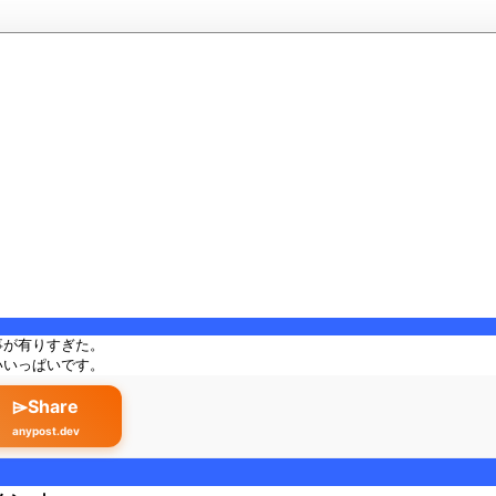
事が有りすぎた。
いいっぱいです。
⌲Share
anypost.dev