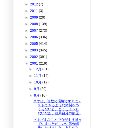
►
2012
(7)
►
2011
(3)
►
2009
(20)
►
2008
(139)
►
2007
(273)
►
2006
(336)
►
2005
(414)
►
2003
(345)
►
2002
(391)
▼
2001
(219)
►
12月
(31)
►
11月
(14)
►
10月
(12)
►
9月
(29)
▼
8月
(10)
まずは、複数の環境ですぐにテ
ストできるような体制をつ
くらないと、どうしようも
ないなあ。結局自分の部屋...
さまざまなことで心がすり減っ
ていましたが、いい気分転
換になりました。ありがと