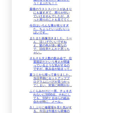
う！まぶだち！！
最後のラストスパートがあまり
にも速すぎて、周りが付い
ていけませんでしたが、き
っと周りのことも見ててく...
今日はいろんな事が有りすぎ
た。ちょっといっぱいいっ
ぱいです。
またまた画像頂きました。うー
ん、涼しげでいいですね
え。髪の色が淡い紫なの
で、旧任意たんかと思っち
ゃい...
そもそも大人数の飲み会で、位
置固定だという考えが間違
っているような気がするの
ですが、飲み会が始まって...
夏コミから帰って参りました。
当日早朝にセットアッププ
ログラムにバグが見つかっ
てしまい、対策に時間がか...
ふくらみかけに一票。チェキさ
れないに5000点。それにし
ても、SSPとまゆらの組み
合わせ時に、メール...
久しぶりに修羅場を見た気がす
る。今日は午後から研修の