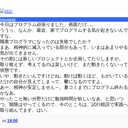
2001/06/09
今日はプログラム頑張りました。画面だけ…。
ううっ、なんか、最近、家でプログラムする気が起きないんで
すな。
職業プログラマになったのは失敗でしたか？
まあ、精神的に滅入っている部分もあって、いまはあまりやる
気が出てきません。
その割には新しいプロジェクトとか企画してたりしますが。
取り敢えず、考えてるのは楽しいけど、まだ動きたくないって
状態です。
いや、動きたいんですけどね。動けば動くほど、もがいている
だけの自分が見えてしまって、鬱になるのですよ。
あー、精神が安定しません～。夏コミまでにプログラム終わる
かなあ。
やったこと無い分野だけに勉強時間が欲しいなあ、と思いつ
つ、期限はやってくるので、今のところは、試行錯誤で実践へ
取り組んでます。はい。
at
19:00