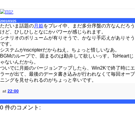
2001/03/25
ただいま話題の
月姫
をプレイ中、まだ多分序盤の方なんだろう
けど、ひしひしとなにかパワーが感じられます。
シナリオのボリュームが有りそうで、かなり手応えがありそう
です。
システムがnscripterだからねえ。ちょっと惜しいなあ。
BGMのループで、固まるのは勘弁して欲しいっす。ToHeartじ
ゃないんだから。
ついでに月姫のバージョンアップしたら、Win2Kで終了時にエ
ラーが出て、最後のデータ書き込みが行われなくて毎回オープ
ニングを見せられるのがちょっと辛いです。
at
22:00
0 件のコメント: