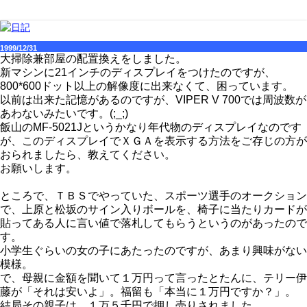
1999/12/31
大掃除兼部屋の配置換えをしました。
新マシンに21インチのディスプレイをつけたのですが、
800*600ドット以上の解像度に出来なくて、困っています。
以前は出来た記憶があるのですが、VIPER V 700では周波数が
あわないみたいです。(;_;)
飯山のMF-5021Jというかなり年代物のディスプレイなのです
が、このディスプレイでＸＧＡを表示する方法をご存じの方が
おられましたら、教えてください。
お願いします。
ところで、ＴＢＳでやっていた、スポーツ選手のオークション
で、上原と松坂のサイン入りボールを、椅子に当たりカードが
貼ってある人に言い値で落札してもらうというのがあったので
す。
小学生ぐらいの女の子にあたったのですが、あまり興味がない
模様。
で、母親に金額を聞いて１万円って言ったとたんに、テリー伊
藤が「それは安いよ」。福留も「本当に１万円ですか？」。
結局その親子は、１万５千円で押し売りされました。