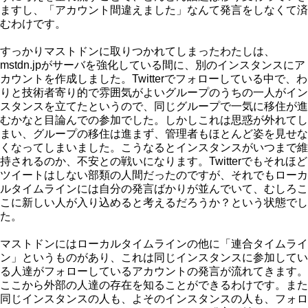
ますし、「アカウント間違えました」なんて発言をしなくて済
むわけです。
すっかりマストドンに取りつかれてしまったわたしは、
mstdn.jpがサーバを強化している間に、別のインスタンスにア
カウントを作成しました。Twitterでフォローしている中で、わ
りと技術者寄り的で雰囲気がよいグループのうちの一人がイン
スタンスを立てたというので、同じグループで一気に移住が進
むかなと目論んでの参加でした。しかしこれは思惑が外れてし
まい、グループの移住は進まず、管理者もほとんど姿を見せな
くなってしまいました。こうなるとインスタンスがいつまで維
持されるのか、不安との戦いになります。Twitterでもそれほど
ツイートはしない部類の人間だったのですが、それでもローカ
ルタイムラインには自分の発言ばかりが並んでいて、むしろこ
こに新しい人が入り込めると考えるだろうか？という状態でし
た。
マストドンにはローカルタイムラインの他に「連合タイムライ
ン」というものがあり、これは同じインスタンスに参加してい
る人達がフォローしているアカウントの発言が流れてきます。
ここから外部の人達の存在を知ることができるわけです。また
同じインスタンスの人も、よそのインスタンスの人も、フォロ