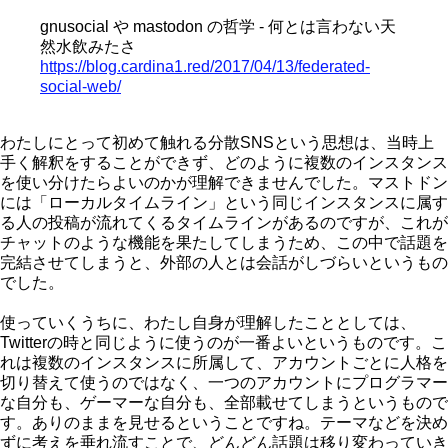
gnusocial や mastodon の哲学 - 何とは言わない天
然水飲みたさ
https://blog.cardina1.red/2017/04/13/federated-
social-web/
わたしにとって初めて触れる分散SNSという思想は、当時上
手く解釈をすることができず、どのように複数のインスタンス
を使い分けたらよいのかが理解できませんでした。マストドン
には「ローカルタイムライン」という同じインスタンスに属す
る人の投稿が流れてくるタイムラインがあるのですが、これが
チャットのような機能を果たしてしまうため、この中で話題を
完結させてしまうと、外部の人とは会話がしづらいというもの
でした。
使っていくうちに、わたし自身が理解したこととしては、
Twitterの時と同じように使うのが一番よいというものです。こ
れは複数のインスタンスに所属して、アカウントごとに人格を
切り替えて使うのではなく、一つのアカウントにプログラマー
な自分も、ゲーマーな自分も、全部載せてしまうというもので
す。ありのままを見せるということですね。テーマなどを決め
ずに考えを垂れ流すことで、どんどん話題は移り変わっていき