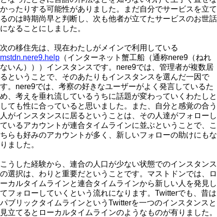
かったりする可能性がありました。まだ自分でサービスを立て
るのは時期尚早と判断し、次も他者が立てたサービスのお世話
になることにしました。
次の移住先は、現在わたしがメインで利用している
mstdn.nere9.help
（インターネット蟹工船（通称nere9（ねれ
ないん）））インスタンスです。nere9では、管理者が複数居
るということで、そのあたりもインスタンスを選んだ一因で
す。nere9では、考察の好きなユーザーがよく発言しているた
め、考えを垂れ流しているうちに話題が変わっていくわたしと
しても性に合っていると思いました。また、自分と感覚の合う
人がインスタンスに居るということは、その人達がフォローし
ているアカウントが連合タイムラインに並ぶということで、こ
ちらも好みのアカウントが多く、新しいフォローの助けにもな
りました。
こうした経験から、連合の人口が少ない状態でのインスタンス
の選択は、わりと重要だということです。マストドンでは、ロ
ーカルタイムラインと連合タイムラインから新しい人を発見し
てフォローしていくという流れになります。Twitterでも、昔は
パブリックタイムラインというTwitterを一つのインスタンスと
見立てるとローカルタイムラインのようなものが有りました。