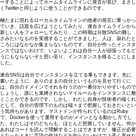
ーすることによってホームタイムラインに発言が並び、まさし
くTwitterと同じように使うことができるのです。
極たまに現れるローカルタイムラインの他者の発言に乗っかっ
ていき、話題を広げようとしてみたり、連合タイムラインから
新しい人をフォローしてみたり、この時期は分散SNSの難し
さみたいなものを実感することができました。人は、寂れたと
ころにはなかなか集まらないものです。自分が作ったインスタ
ンスではないわけで、いよいよこれは自分一人が頑張ってもど
うにもならないぞと思い至り、インスタンスを移ることにしま
した。
連合SNSは自分でインスタンスを立てる事もできます。先に
書いたように、ありのままの自分というものを見せて行くに
は、自分のドメインでそれを行うのが一番分かりやすいもので
しょうし、誰にも束縛されないマイルールをインスタンスに敷
くことができるのです。しかし、わたし自身が技術者の端くれ
として、自分の管理下のものは端々まで把握しておきたいとい
う気持ちがあります。マストドンが作られているのはRuby
で、Dockerを使って運用するのがメインとなる動かし方でし
た。わたしはそのどちらも、ほとんど把握していません。何か
あればコードを読んで理解することはできますが、修正が必要
となったときに言語の作法などを知らないわけで上手く直せな