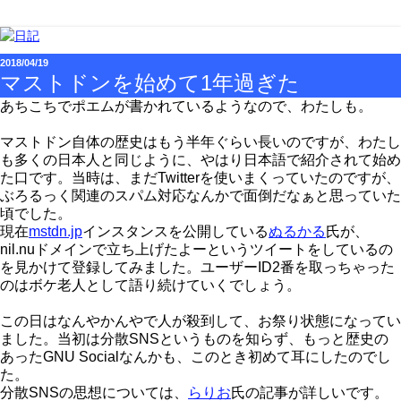
2018/04/19
マストドンを始めて1年過ぎた
あちこちでポエムが書かれているようなので、わたしも。
マストドン自体の歴史はもう半年ぐらい長いのですが、わたし
も多くの日本人と同じように、やはり日本語で紹介されて始め
た口です。当時は、まだTwitterを使いまくっていたのですが、
ぶろるっく関連のスパム対応なんかで面倒だなぁと思っていた
頃でした。
現在
mstdn.jp
インスタンスを公開している
ぬるかる
氏が、
nil.nuドメインで立ち上げたよーというツイートをしているの
を見かけて登録してみました。ユーザーID2番を取っちゃった
のはボケ老人として語り続けていくでしょう。
この日はなんやかんやで人が殺到して、お祭り状態になってい
ました。当初は分散SNSというものを知らず、もっと歴史の
あったGNU Socialなんかも、このとき初めて耳にしたのでし
た。
分散SNSの思想については、
らりお
氏の記事が詳しいです。