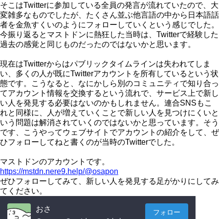
そこはTwitterに参加している全員の発言が流れていたので、大
変雑多なものでしたが、たくさん並ぶ他言語の中から日本語話
者を金魚すくいのようにフォローしていくという感じでした。
今振り返るとマストドンに熱狂した当時は、Twitterで経験した
過去の感覚と同じものだったのではないかと思います。
現在はTwitterからはパブリックタイムラインは失われてしま
い、多くの人が既にTwitterアカウントを所有しているという状
態です。こうなると、なにかしら別のコミュニティで知り合っ
てアカウント情報を交換するという流れで、サービス上で新し
い人を発見する必要はないのかもしれません。連合SNSもこ
れと同様に、人が増えていくことで新しい人を見つけにくいと
いう問題は解消されていくのではないかと思っています。そう
です、こうやってウェブサイトでアカウントの紹介をして、ぜ
ひフォローしてねと書くのが当時のTwitterでした。
マストドンのアカウントです。
https://mstdn.nere9.help/@osapon
ぜひフォローしてみて、新しい人を発見する足がかりにしてみ
てください。