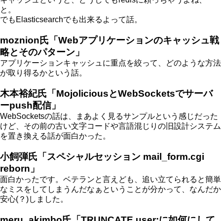
と。
でもElasticsearchでも出来るよって話。
moznion氏「Webアプリケーションのキャッシュ戦
略とそのパターン」
アプリケーションキャッシュに重点を絞って、どのような方法
が取り得るかという話。
木本裕紀氏「MojoliciousとWebSocketsでサーバ
ーpush配信」
WebSocketsの話は、まあよく見るサンプルという感じだった
けど、その前の古い文字コードや言語混じりの旧設計システム
を置き換える話が面白かった。
小飼弾氏「スペシャルセッション mail_form.cgi
reborn」
面白かったです。ベテランと言えども、追い立てられると簡単
なミスをしてしまうんだなぁということが分かって、なんだか
安心(？)しました。
meru_akimbo氏「TRUNCATE user;に如何にして