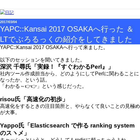
2017/03/04
YAPC::Kansai 2017 OSAKAへ行った ＆
LTでぶろるっくの紹介をしてきました
YAPC::Kansai 2017 OSAKAへ行って来ました。
以下のセッションを聞いてきました。
深沢 千尋氏「実録！『すぐわかるPerl』」
社内ツール作成担当から、どのようにしてPerlに関わることに
なったか、という話。
「わかる～
👉
👉
」という感じだった。
risou氏「高速化の初歩」
高速化をするときの注目箇所と、やらなくて良いことの見極め
が大事。
Yappo氏「Elasticsearch で作る ranking system
のスヽメ」
キャッシュというと、どうしてもredisに頼っちゃうよね、