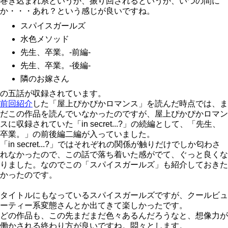
巻き込まれ系というか、振り回されるというか、いつの間に
か・・・あれ？という感じが良いですね。
スパイスガールズ
水色メソッド
先生、卒業。-前編-
先生、卒業。-後編-
隣のお嫁さん
の五話が収録されています。
前回紹介
した「屋上ぴかぴかロマンス」を読んだ時点では、ま
だこの作品を読んでいなかったのですが、屋上ぴかぴかロマン
スに収録されていた「in secret...?」の続編として、「先生、
卒業。」の前後編二編が入っていました。
「in secret...?」ではそれぞれの関係が触りだけでしか匂わさ
れなかったので、この話で落ち着いた感がでて、ぐっと良くな
りました。なのでこの「スパイスガールズ」も紹介しておきた
かったのです。
タイトルにもなっているスパイスガールズですが、クールビュ
ーティー系変態さんとか出てきて楽しかったです。
どの作品も、この先まだまだ色々あるんだろうなと、想像力が
働かされる終わり方が良いですね。悶々とします。