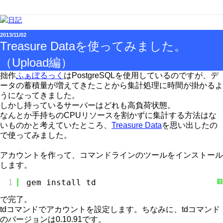
2013/11/02
Treasure Dataを使ってみました。
（Upload編）
拙作
ふぁぼるっく
はPostgreSQLを使用しているのですが、デ
ータの蓄積量が増えてきたことから集計処理に時間が掛かるよ
うになってきました。
しかし持っているサーバーはどれも高負荷状態。
なんとか手持ちのCPUリソースを割かずに集計する方法はな
いものかと考えていたところ、
Treasure Data
を思い出したの
で使ってみました。
アカウントを作って、コマンドラインのツールをインストール
します。
1
gem install td
?
で完了。
tdコマンドでアカウントを設定します。ちなみに、tdコマンド
のバージョンは0.10.91です。