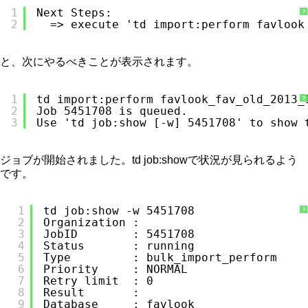
1
Next Steps:
?
2
=> execute 'td import:perform favlook
と、次にやるべきことが表示されます。
1
td import:perform favlook_fav_old_2013_
?
2
Job 5451708 is queued.
3
Use 'td job:show [-w] 5451708' to show 
ジョブが開始されました。td job:showで状況が見られるよう
です。
1
td job:show -w 5451708
?
2
Organization :
3
JobID        : 5451708
4
Status       : running
5
Type         : bulk_import_perform
6
Priority     : NORMAL
7
Retry limit  : 0
8
Result       :
9
Database     : favlook