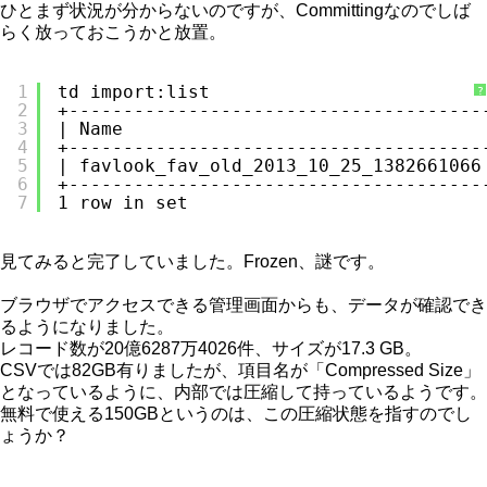
ひとまず状況が分からないのですが、Committingなのでしば
らく放っておこうかと放置。
1
td import:list
?
2
+--------------------------------------
3
| Name                                 
4
+--------------------------------------
5
| favlook_fav_old_2013_10_25_1382661066
6
+--------------------------------------
7
1 row in set
見てみると完了していました。Frozen、謎です。
ブラウザでアクセスできる管理画面からも、データが確認でき
るようになりました。
レコード数が20億6287万4026件、サイズが17.3 GB。
CSVでは82GB有りましたが、項目名が「Compressed Size」
となっているように、内部では圧縮して持っているようです。
無料で使える150GBというのは、この圧縮状態を指すのでし
ょうか？