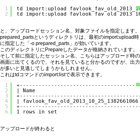
1
td import:upload favlook_fav_old_2013_1
?
2
td import:upload favlook_fav_old_2013_1
と、アップロードセッション名、対象ファイルを指定します。
prepared_partsというディレクトリは、最初のimport:upload時
に指定した「-o prepared_parts」が効いています。
このディレクトリにPrepareしたデータが格納されています。
そして前に指定したセッション名、こちらはアップロード時の
画面に出てくるので、それを見ていると分かるのですが、出力
が多いと見逃してしまうかもしれません。
これはtdコマンドのimport:listで表示できます。
1
+--------------------------------------
?
2
| Name                                 
3
+--------------------------------------
4
| favlook_fav_old_2013_10_25_1382661066
5
+--------------------------------------
6
1 rows in set
アップロードが終わると