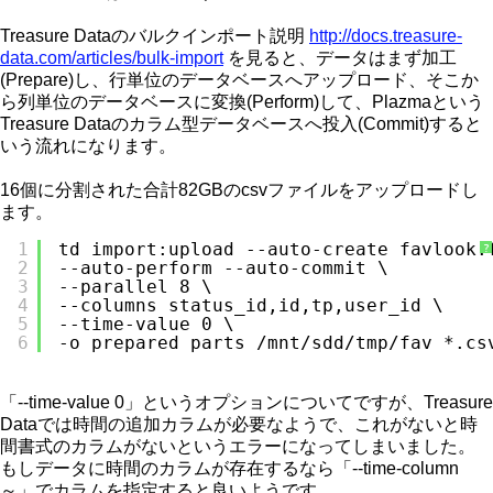
Treasure Dataのバルクインポート説明
http://docs.treasure-
data.com/articles/bulk-import
を見ると、データはまず加工
(Prepare)し、行単位のデータベースへアップロード、そこか
ら列単位のデータベースに変換(Perform)して、Plazmaという
Treasure Dataのカラム型データベースへ投入(Commit)すると
いう流れになります。
16個に分割された合計82GBのcsvファイルをアップロードし
ます。
1
td import:upload --auto-create favlook.
?
2
--auto-perform --auto-commit \
3
--parallel 8 \
4
--columns status_id,id,tp,user_id \
5
--time-value 0 \
6
-o prepared_parts /mnt/sdd/tmp/fav_*.cs
「--time-value 0」というオプションについてですが、Treasure
Dataでは時間の追加カラムが必要なようで、これがないと時
間書式のカラムがないというエラーになってしまいました。
もしデータに時間のカラムが存在するなら「--time-column
～」でカラムを指定すると良いようです。