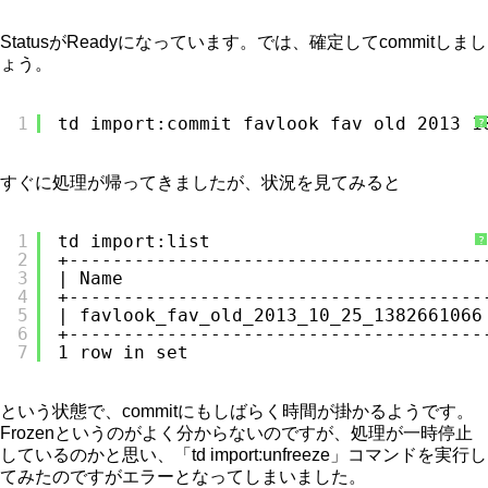
StatusがReadyになっています。では、確定してcommitしまし
ょう。
1
td import:commit favlook_fav_old_2013_1
?
すぐに処理が帰ってきましたが、状況を見てみると
1
td import:list
?
2
+--------------------------------------
3
| Name                                 
4
+--------------------------------------
5
| favlook_fav_old_2013_10_25_1382661066
6
+--------------------------------------
7
1 row in set
という状態で、commitにもしばらく時間が掛かるようです。
Frozenというのがよく分からないのですが、処理が一時停止
しているのかと思い、「td import:unfreeze」コマンドを実行し
てみたのですがエラーとなってしまいました。