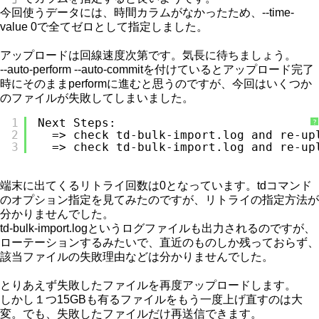
今回使うデータには、時間カラムがなかったため、--time-
value 0で全てゼロとして指定しました。
アップロードは回線速度次第です。気長に待ちましょう。
--auto-perform --auto-commitを付けているとアップロード完了
時にそのままperformに進むと思うのですが、今回はいくつか
のファイルが失敗してしまいました。
1
Next Steps:
?
2
=> check td-bulk-import.log and re-up
3
=> check td-bulk-import.log and re-up
端末に出てくるリトライ回数は0となっています。tdコマンド
のオプション指定を見てみたのですが、リトライの指定方法が
分かりませんでした。
td-bulk-import.logというログファイルも出力されるのですが、
ローテーションするみたいで、直近のものしか残っておらず、
該当ファイルの失敗理由などは分かりませんでした。
とりあえず失敗したファイルを再度アップロードします。
しかし１つ15GBも有るファイルをもう一度上げ直すのは大
変。でも、失敗したファイルだけ再送信できます。