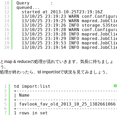
10
Query        :
11
queued...
12
started at 2013-10-25T23:19:16Z
13
13/10/25 23:19:23 WARN conf.Configur
14
13/10/25 23:19:25 WARN mapred.JobCli
15
13/10/25 23:19:26 INFO storage.S3Sto
16
13/10/25 23:19:28 WARN conf.Configur
17
13/10/25 23:19:28 INFO mapred.JobCli
18
13/10/25 23:19:29 INFO mapred.JobCli
19
13/10/25 23:19:53 INFO mapred.JobCli
20
13/10/25 23:19:54 INFO mapred.JobCli
とmap & reduceの処理が流れていきます。気長に待ちましょ
う。
処理が終わったら、td import:listで状況を見てみましょう。
1
td import:list
?
2
+--------------------------------------
3
| Name                                 
4
+--------------------------------------
5
| favlook_fav_old_2013_10_25_1382661066
6
+--------------------------------------
7
1 rows in set