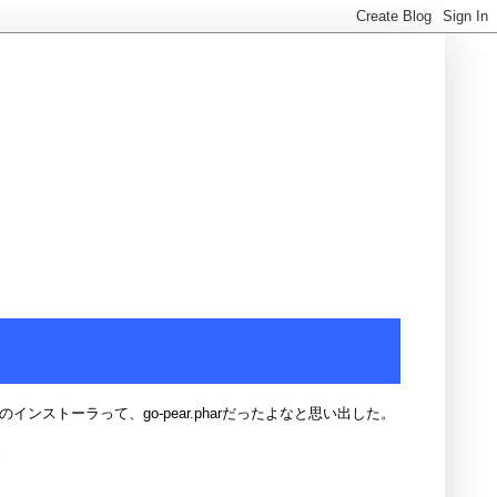
ンストーラって、go-pear.pharだったよなと思い出した。
。