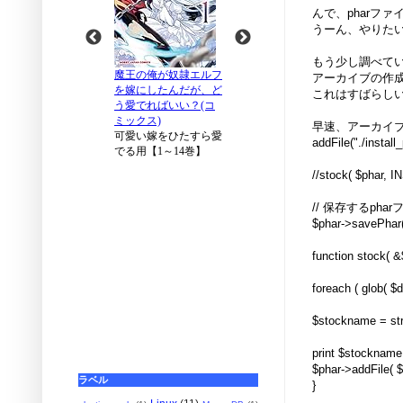
んで、pharフ
うーん、やりたいこ
もう少し調べていると
アーカイブの作成
これはすばらし
早速、アーカイ
addFile("./install
//stock( $phar,
// 保存するpha
$phar->savePhar("
function stock( &
foreach ( glob( $d
$stockname = str
print $stockname 
$phar->addFile( 
ラベル
}