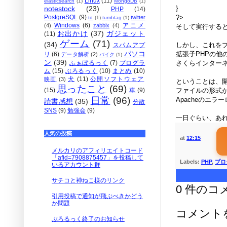
Linux
(11)
elasticsearch
(1)
MongoDB
(1)
}
notestock
(23)
PHP
(14)
?>
PostgreSQL
(9)
twitter
td
(1)
tumbtag
(1)
Windows
(6)
アニメ
(4)
zabbix
(4)
そして実行すると、i
お出かけ
(37)
ガジェット
(11)
ゲーム
(71)
(34)
しかし、これを
スパムアプ
パソコ
拡張子PHPの他
リ
(6)
データ解析
(2)
バイク
(1)
ン
(39)
さくらインターネ
ふぁぼるっく
(7)
プログラ
ム
(15)
ぶろるっく
(10)
まとめ
(10)
犬
(11)
公開ソフトウェア
映画
(3)
ということは、
思ったこと
(69)
ファイルの形式
(15)
車
(9)
日常
(96)
Apacheのエ
読書感想
(35)
分散
SNS
(9)
勉強会
(9)
一日ぐらい、あれ
人気の投稿
at
12:15
メルカリのアフィリエイトコード
「afid=7908875457」を投稿して
Labels:
PHP
,
プロ
いるアカウント群
サチコと神ねこ様のリンク
0 件のコ
引用投稿で通知が飛ぶべきかどう
か問題
コメント
ぶろるっく終了のお知らせ