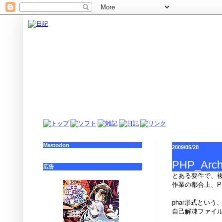
Mastodon
2009/05/28
PHP_Arch
広告
とある要件で、
作業の都合上、P
phar形式とい
自己解凍ファイ