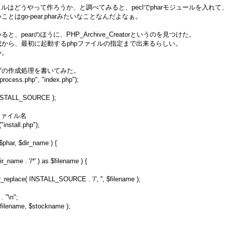
ァイルはどうやって作ろうか、と調べてみると、peclでpharモジュールを入
とはgo-pear.pharみたいなことなんだよなぁ。
、pearのほうに、PHP_Archive_Creatorというのを見つけた。
から、最初に起動するphpファイルの指定まで出来るらしい。
い。
ブの作成処理を書いてみた。
_process.php", "index.php");
 INSTALL_SOURCE );
rファイル名
install.php");
$phar, $dir_name ) {
ir_name . '/*' ) as $filename ) {
_replace( INSTALL_SOURCE . '/', '', $filename );
. "\n";
$filename, $stockname );